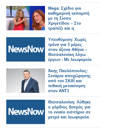
Μακεδονίας και
Θράκης.
Mega: Σχέδιο για
καθημερινή εκπομπή
με τη Σίσσυ
Χρηστίδου – Στο
τραπέζι και η
μετακίνηση της
Αναστασίας Γιάμαλη
Υπενθύμιση: Χωρίς
τρένα για 3 μέρες
στον άξονα Αθήνα –
Θεσσαλονίκη λόγω
έργων - Με λεωφορεία
τα δρομολόγια.
Άκης Παυλόπουλος:
Σενάρια αποχώρησης
από τον ΣΚΑΪ και
πιθανή μετακίνηση
στον ΑΝΤ1
Θεσσαλονίκη: Λύθηκε
ο γόρδιος δεσμός για
το ενιαίο εισιτήριο σε
μετρό και λεωφορεία.