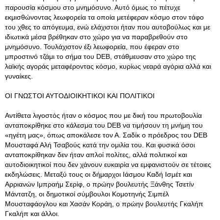
παρουσία κόσμου στο μνημόσυνο. Αυτό όμως το πέτυχε
εκμισθώνοντας λεωφορεία τα οποία μετέφεραν κόσμο στον τάφο
του χθες το απόγευμα, ενώ ελάχιστοι ήταν που αυτοβούλως και με
ιδιωτικά μέσα βρέθηκαν στο χώρο για να παραβρεθούν στο
μνημόσυνο. Τουλάχιστον έξι λεωφορεία, που έφεραν στο
μπροστινό τζάμι το σήμα του DEB, στάθμευσαν στο χώρο της
λαϊκής αγοράς μεταφέροντας κόσμο, κυρίως νεαρά αγόρια αλλά και
γυναίκες.
ΟΙ ΓΝΩΣΤΟΙ ΑΥΤΟΔΙΟΙΚΗΤΙΚΟΙ ΚΑΙ ΠΟΛΙΤΙΚΟΙ
Αντίθετα λιγοστός ήταν ο κόσμος που με δική του πρωτοβουλία
ανταποκρίθηκε στο κάλεσμα του DEB να τιμήσουν τη μνήμη του
«ηγέτη μας», όπως αποκάλεσε τον Α. Σαδίκ ο πρόεδρος του DEB
Μουσταφά Αλή Τσαβούς κατά την ομιλία του. Και φυσικά όσοι
ανταποκρίθηκαν δεν ήταν απλοί πολίτες, αλλά πολιτικοί και
αυτοδιοικητικοί που δεν χάνουν ευκαιρία να εμφανιστούν σε τέτοιες
εκδηλώσεις. Μεταξύ τους οι δήμαρχοι Ιάσμου Καδή Ισμέτ και
Αρριανών Ιμπραήμ Σερίφ, ο πρώην βουλευτής Ξάνθης Τσετίν
Μάντατζη, οι δημοτικοί σύμβουλοι Κομοτηνής Σιμπέλ
Μουσταφάογλου και Χασάν Κοράη, ο πρώην βουλευτής Γκαλήπ
Γκαλήπ και άλλοι.