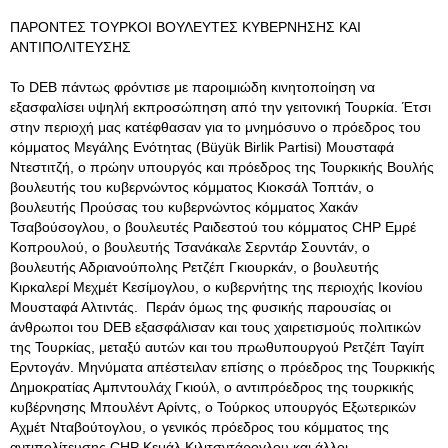
ΠΑΡΟΝΤΕΣ ΤΟΥΡΚΟΙ ΒΟΥΛΕΥΤΕΣ ΚΥΒΕΡΝΗΣΗΣ ΚΑΙ
ΑΝΤΙΠΟΛΙΤΕΥΣΗΣ
Το DEB πάντως φρόντισε με παροιμιώδη κινητοποίηση να
εξασφαλίσει υψηλή εκπροσώπηση από την γειτονική Τουρκία. Έτσι
στην περιοχή μας κατέφθασαν για το μνημόσυνο ο πρόεδρος του
κόμματος Μεγάλης Ενότητας (Büyük Birlik Partisi) Μουσταφά
Ντεστιτζή, ο πρώην υπουργός και πρόεδρος της Τουρκικής Βουλής
βουλευτής του κυβερνώντος κόμματος Κιοκσάλ Τοπτάν, ο
βουλευτής Προύσας του κυβερνώντος κόμματος Χακάν
Τσαβούσογλου, ο βουλευτές Ραιδεστού του κόμματος CHP Εμρέ
Κοπρουλού, ο βουλευτής Τσανάκαλε Σερντάρ Σουντάν, ο
βουλευτής Αδριανούπολης Ρετζέπ Γκιουρκάν, ο βουλευτής
Κιρκαλερί Μεχμέτ Κεσίμογλου, ο κυβερνήτης της περιοχής Ικονίου
Μουσταφά Αλτιντάς. Περάν όμως της φυσικής παρουσίας οι
άνθρωποι του DEB εξασφάλισαν και τους χαιρετισμούς πολιτικών
της Τουρκίας, μεταξύ αυτών και του πρωθυπουργού Ρετζέπ Ταγίπ
Ερντογάν. Μηνύματα απέστειλαν επίσης ο πρόεδρος της Τουρκικής
Δημοκρατίας Αμπντουλάχ Γκιούλ, ο αντιπρόεδρος της τουρκικής
κυβέρνησης Μπουλέντ Αρίντς, ο Τούρκος υπουργός Εξωτερικών
Αχμέτ Νταβούτογλου, ο γενικός πρόεδρος του κόμματος της
αντιπολίτευσης CHP Κεμάλ Κιλιτσντάρογλου και άλλοι.