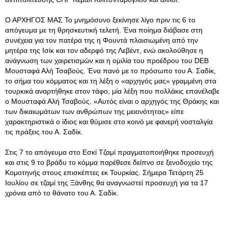
Ο ΑΡΧΗΓΟΣ ΜΑΣ Το μνημόσυνο ξεκίνησε λίγο πριν τις 6 το
απόγευμα με τη θρησκευτική τελετή. Ένα ποίημα διάβασε στη
συνέχεια για τον πατέρα της η Φουντά πλαισιωμένη από την
μητέρα της Ισίκ και τον αδερφό της Λεβέντ, ενώ ακολούθησε η
ανάγνωση των χαιρετισμών και η ομιλία του προέδρου του DEB
Μουσταφά Αλή Τσαβούς. Ένα πανό με το πρόσωπο του Α. Σαδίκ,
το σήμα του κόμματος και τη λέξη ο «αρχηγός μας» γραμμένη στα
τουρκικά αναρτήθηκε στον τάφο, μία λέξη που πολλάκις επανέλαβε
ο Μουσταφά Αλή Τσαβούς. «Αυτός είναι ο αρχηγός της Θράκης και
των δικαιωμάτων των ανθρώπων της μειονότητας» είπε
χαρακτηριστικά ο ίδιος και θύμισε στο κοινό με φανερή νοσταλγία
τις πράξεις του Α. Σαδίκ.
Στις 7 το απόγευμα στο Εσκί Τζαμί πραγματοποιήθηκε προσευχή
και στις 9 το βράδυ το κόμμα παρέθεσε δείπνο σε ξενοδοχείο της
Κομοτηνής στους επισκέπτες εκ Τουρκίας. Σήμερα Τετάρτη 25
Ιουλίου σε τζαμί της Ξάνθης θα αναγνωστεί προσευχή για τα 17
χρόνια από το θάνατο του Α. Σαδίκ.