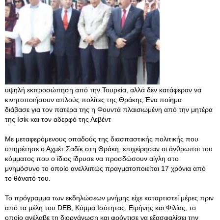
υψηλή εκπροσώπηση από την Τουρκία, αλλά δεν κατάφεραν να
κινητοποιήσουν απλούς πολίτες της Θράκης.Ένα ποίημα
διάβασε για τον πατέρα της η Φουντά πλαισιωμένη από την μητέρα
της Ισίκ και τον αδερφό της Λεβέντ
Με μεταφερόμενους οπαδούς της διασπαστικής πολιτικής που
υπηρέτησε ο Αχμέτ Σαδίκ στη Θράκη, επιχείρησαν οι άνθρωποι του
κόμματος που ο ίδιος ίδρυσε να προσδώσουν αίγλη στο
μνημόσυνο το οποίο ανελλιπώς πραγματοποιείται 17 χρόνια από
το θάνατό του.
Το πρόγραμμα των εκδηλώσεων μνήμης είχε καταρτιστεί μέρες πριν
από τα μέλη του DEB, Κόμμα Ισότητας, Ειρήνης και Φιλίας, το
οποίο ανέλαβε τη διοργάνωση και φρόντισε να εξασφαλίσει την