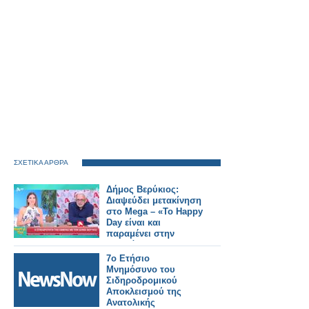
ΣΧΕΤΙΚΑ ΑΡΘΡΑ
Δήμος Βερύκιος:
Διαψεύδει μετακίνηση
στο Mega – «Το Happy
Day είναι και
παραμένει στην
καρδιά μου»
7ο Ετήσιο
Μνημόσυνο του
Σιδηροδρομικού
Αποκλεισμού της
Ανατολικής