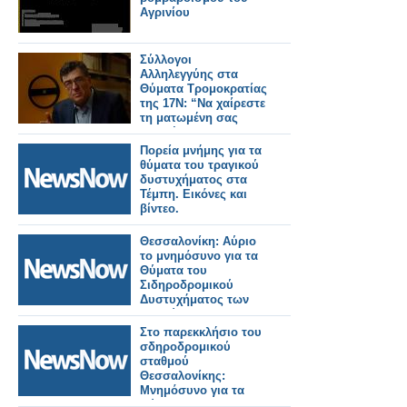
Αγρινίου
Σύλλογοι
Αλληλεγγύης στα
Θύματα Τρομοκρατίας
της 17Ν: “Να χαίρεστε
τη ματωμένη σας
τηλεθέαση”
Πορεία μνήμης για τα
θύματα του τραγικού
δυστυχήματος στα
Τέμπη. Εικόνες και
βίντεο.
Θεσσαλονίκη: Αύριο
το μνημόσυνο για τα
Θύματα του
Σιδηροδρομικού
Δυστυχήματος των
Τεμπών
Στο παρεκκλήσιο του
σδηροδρομικού
σταθμού
Θεσσαλονίκης:
Μνημόσυνο για τα
Θύματα του