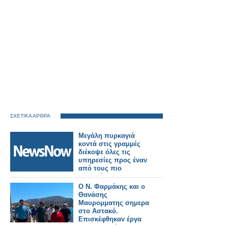
ΣΧΕΤΙΚΑ ΑΡΘΡΑ
Μεγάλη πυρκαγιά
κοντά στις γραμμές
διέκοψε όλες τις
υπηρεσίες προς έναν
από τους πιο
πολυσύχναστους
σιδηροδρομικούς
Ο Ν. Φαρμάκης και ο
σταθμούς του
Θανάσης
Λονδίνου.
Μαυρομματης σημερα
στο Αστακό.
Επισκέφθηκαν έργα
που εκτελούνται στην