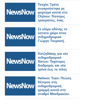
περιοχή και
Τσεχία: Τρένο
συναντήθηκαν με
συγκρούστηκε με
φορείς και πολίτες
φορτηγό κοντά στο
(φωτο-βιντεο)
Chýnov: Τέσσερις
τραυματίες, ένας
σοβαρά.
Σε κλίμα οδύνης το
ύστατο χαίρε στον
σιδηροδρομικό
Γιώργο Τουρασή.
Χατζηδάκης για νέο
σιδηροδρομικό
δίκτυο: Ταχύτερες
διαδρομές και νέα
τρένα έως το τέλος
του 2026.
Hellenic Train: Πτώση
δέντρου στη
σιδηροδρομική
γραμμή κοντά στο
σταθμό Μανδρακίου.