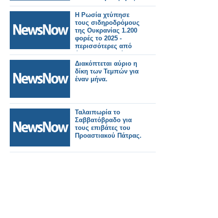
Η Ρωσία χτύπησε
τους σιδηροδρόμους
της Ουκρανίας 1.200
φορές το 2025 -
περισσότερες από
ό,τι τα προηγούμενα
δύο χρόνια μαζί.
Διακόπτεται αύριο η
δίκη των Τεμπών για
έναν μήνα.
Ταλαιπωρία το
Σαββατόβραδο για
τους επιβάτες του
Προαστιακού Πάτρας.