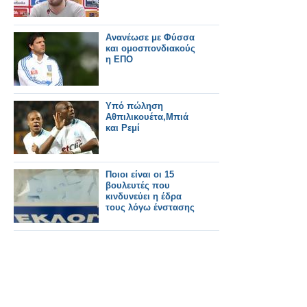
Ανανέωσε με Φύσσα
και ομοσπονδιακούς
η ΕΠΟ
Υπό πώληση
Αθπιλικουέτα,Μπιά
και Ρεμί
Ποιοι είναι οι 15
βουλευτές που
κινδυνεύει η έδρα
τους λόγω ένστασης