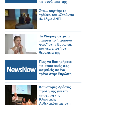
τις συνέπειες της
κλιματικής αλλαγής.
Στο... συρτάρι το
τρέιλερ του «Στούντιο
4» λόγω ΑΝΤ1
Το Wegovy σε χάπι
παίρνει το ''πράσινο
φως'' στην Ευρώπη:
μια νέα εποχή στη
θεραπεία της
παχυσαρκίας
Πώς να διατηρήσετε
τις αποσκευές σας
ασφαλείς σε ένα
τρένο στην Ευρώπη.
Καινοτόμες δράσεις
πρόληψης για την
ενίσχυση της
Κλιματικής
Ανθεκτικότητας στη
Δυτική Ελλάδα μέσω
του έργου LIFE-IP