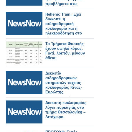
προβλήματα στις
μεταφορές. Τρένο
εκτροχιάστηκε.
Hellenic Train: Έχει
διακοπεί η
σιδηροδρομική
κυκλοφορία και η
ηλεκτροδότηση στο
δίκτυο του
Προαστιακού
Τα Τμήματα Φυσικής
Σιδηροδρόμου
έχουν υψηλό κύρος.
Αθηνών.
Γιατί, λοιπόν, μένουν
άδεια;
Δεκαετία
σιδηροδρομικών
υπηρεσιών ταχείας
κυκλοφορίας Κίνας-
Ευρώπης
αναδιαμορφώνουν
την ευρασιατική
Διακοπή κυκλοφορίας
συνδεσιμότητα
λόγω πυρκαγιάς στο
Ξινχουά.
τμήμα Θεσσαλονίκη –
Λιτόχωρο.