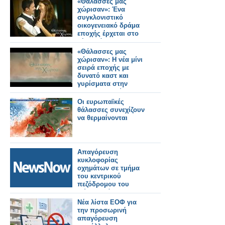
«Θάλασσες μας
χώρισαν»: Ένα
συγκλονιστικό
οικογενειακό δράμα
εποχής έρχεται στο
νέο πρόγραμμα της
ΕΡΤ
«Θάλασσες μας
χώρισαν»: Η νέα μίνι
σειρά εποχής με
δυνατό καστ και
γυρίσματα στην
Κωνσταντινούπολη -
Δείτε το τρέιλερ
Οι ευρωπαϊκές
θάλασσες συνεχίζουν
να θερμαίνονται
Απαγόρευση
κυκλοφορίας
οχημάτων σε τμήμα
του κεντρικού
πεζόδρομου του
Μύτικα, λόγω
εκτέλεσης εργασιών.
Νέα λίστα ΕΟΦ για
την προσωρινή
απαγόρευση