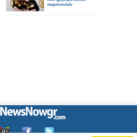
παρατσούκλι