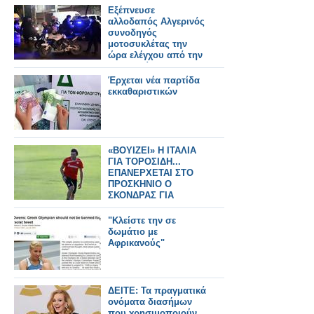
Εξέπνευσε
αλλοδαπός Αλγερινός
συνοδηγός
μοτοσυκλέτας την
ώρα ελέγχου από την
αστυνομία."Ήταν
εξαντλημένος λόγω
Έρχεται νέα παρτίδα
του Ραμαζανιού λένε
εκκαθαριστικών
οι πρώτες
πληροφορίες.."
«ΒΟΥΙΖΕΙ» Η ΙΤΑΛΙΑ
ΓΙΑ ΤΟΡΟΣΙΔΗ...
ΕΠΑΝΕΡΧΕΤΑΙ ΣΤΟ
ΠΡΟΣΚΗΝΙΟ Ο
ΣΚΟΝΔΡΑΣ ΓΙΑ
ΟΛΥΜΠΙΑΚΟ
"Κλείστε την σε
δωμάτιο με
Αφρικανούς"
ΔΕΙΤΕ: Τα πραγματικά
ονόματα διασήμων
που χρησιμοποιούν