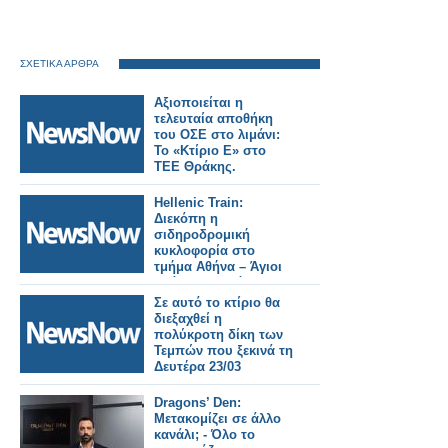
ΣΧΕΤΙΚΑ ΑΡΘΡΑ
Αξιοποιείται η
τελευταία αποθήκη
του ΟΣΕ στο λιμάνι:
Το «Κτίριο Ε» στο
ΤΕΕ Θράκης.
Hellenic Train:
Διεκόπη η
σιδηροδρομική
κυκλοφορία στο
τμήμα Αθήνα – Άγιοι
Ανάργυροι, λόγω
πυρκαγιάς που
Σε αυτό το κτίριο θα
εκδηλώθηκε σε κτίριο
διεξαχθεί η
πλησίον της γραμμής.
πολύκροτη δίκη των
Τεμπών που ξεκινά τη
Δευτέρα 23/03
Dragons’ Den:
Μετακομίζει σε άλλο
κανάλι; - Όλο το