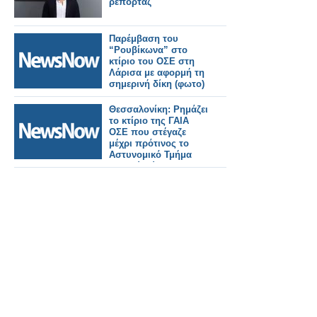
ρεπορτάζ
Παρέμβαση του
“Ρουβίκωνα” στο
κτίριο του ΟΣΕ στη
Λάρισα με αφορμή τη
σημερινή δίκη (φωτο)
Θεσσαλονίκη: Ρημάζει
το κτίριο της ΓΑΙΑ
ΟΣΕ που στέγαζε
μέχρι πρότινος το
Αστυνομικό Τμήμα
Λευκού Πύργου -
Εμπόδια στη
δημιουργία
ξενοδοχείου