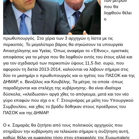
των μέτρων
που θα
ληφθούν θέλει
ο
πρωθυπουργός. Στα χέρια των 3 αρχηγών η λίστα με τις
περικοπές. Το μεγαλύτερο βάρος θα σηκώσουν τα υπουργεία
Απασχόλησης και Υγείας. Όπως αναφέρει το «Έθνος», οριστικές
αποφάσεις για τα μέτρα που θα ληφθούν εντός του έτους αλλά και
για τον σχεδιασμό των περικοπών ύψους 11,5 δισ. ευρώ, που
αφορούν τη διετία 2013-2014, καλούνται να λάβουν σήμερα στις
δύο το μεσημέρι ο πρωθυπουργός και οι ηγέτες του ΠΑΣΟΚ και της
ΔΗΜΑΡ, κ. Βενιζέλος και Κουβέλης. Τα μέτρα, τα οποία -όπως
παραδέχονται και στελέχη της κυβέρνησης- θα είναι ιδιαίτερα
δύσκολα, «κλείδωσαν» αργά χθες το απόγευμα, μετά και τον νέο
γύρο επαφών που είχε ο κ. Γ. Στουρνάρας με μέλη του Υπουργικού
Συμβουλίου, και χθες το βράδυ δόθηκαν στους προέδρους του
ΠΑΣΟΚ και της ΔΗΜΑΡ.
Ο κ. Σαμαράς θα ζητήσει από τους πολιτικούς αρχηγούς που
στηρίζουν την κυβέρνηση να τελειώσει σήμερα η συζήτηση αυτή,
καθώς θέλει να εμφανίσει τόσο στον επικεφαλής της Ευρωπαϊκής