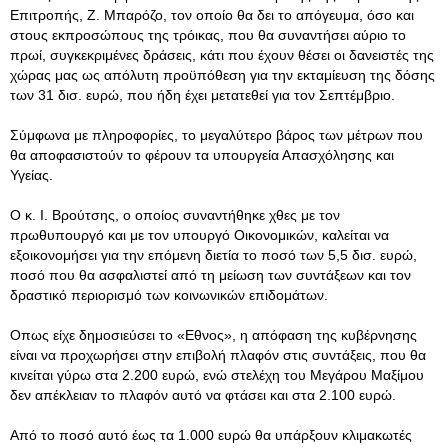
Επιτροπής, Ζ
. Μπαρόζο, τον οποίο θα δει το απόγευμα, όσο και
στους εκπροσώπους της τρόικας, που θα συναντήσει αύριο το
πρωί, συγκεκριμένες δράσεις, κάτι που έχουν θέσει οι δανειστές της
χώρας μας ως απόλυτη προϋπόθεση για την εκταμίευση της δόσης
των 31 δισ. ευρώ, που ήδη έχει μετατεθεί για τον Σεπτέμβριο.
Σύμφωνα με πληροφορίες, το μεγαλύτερο βάρος των μέτρων που
θα αποφασιστούν το φέρουν τα υπουργεία Απασχόλησης και
Υγείας.
Ο κ. Ι. Βρούτσης, ο οποίος συναντήθηκε χθες με τον
πρωθυπουργό και με τον υπουργό Οικονομικών, καλείται να
εξοικονομήσει για την επόμενη διετία το ποσό των 5,5 δισ. ευρώ,
ποσό που θα ασφαλιστεί από τη μείωση των συντάξεων και τον
δραστικό περιορισμό των κοινωνικών επιδομάτων.
Οπως είχε δημοσιεύσει το «Εθνος», η απόφαση της κυβέρνησης
είναι να προχωρήσει στην επιβολή πλαφόν στις συντάξεις, που θα
κινείται γύρω στα 2.200 ευρώ, ενώ στελέχη του Μεγάρου Μαξίμου
δεν απέκλειαν το πλαφόν αυτό να φτάσει και στα 2.100 ευρώ.
Από το ποσό αυτό έως τα 1.000 ευρώ θα υπάρξουν κλιμακωτές