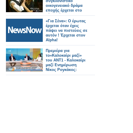
συγκλονιστικό
οικογενειακό δράμα
εποχής έρχεται στο
νέο πρόγραμμα της
ΕΡΤ
«Για Σένα»: Ο έρωτας
έρχεται όταν έχεις
πάψει να πιστεύεις σε
αυτόν ! Έρχεται στον
Alpha!
Πρεμιέρα για
το«Καλοκαίρι μαζί»
του ΑΝΤ1 - Καλοκαίρι
μαζί Ενημέρωση
Νίκος Ρογκάκος:
«Επιλογή του
σταθμού είναι να
προχωρήσει την
ενημέρωση»