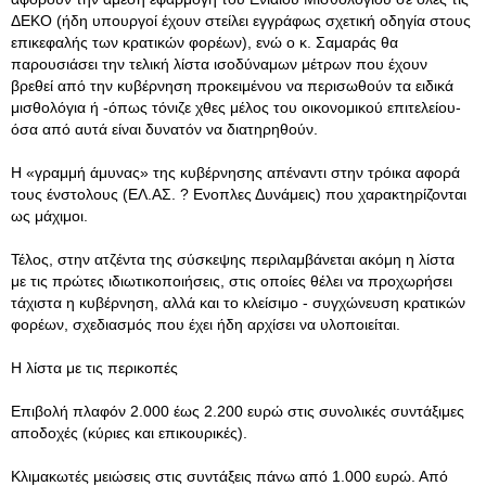
ΔΕΚΟ (ήδη υπουργοί έχουν στείλει εγγράφως σχετική οδηγία στους
επικεφαλής των κρατικών φορέων), ενώ ο κ. Σαμαράς θα
παρουσιάσει την τελική λίστα ισοδύναμων μέτρων που έχουν
βρεθεί από την κυβέρνηση προκειμένου να περισωθούν τα ειδικά
μισθολόγια ή -όπως τόνιζε χθες μέλος του οικονομικού επιτελείου-
όσα από αυτά είναι δυνατόν να διατηρηθούν.
Η «γραμμή άμυνας» της κυβέρνησης απέναντι στην τρόικα αφορά
τους ένστολους (ΕΛ.ΑΣ. ? Ενοπλες Δυνάμεις) που χαρακτηρίζονται
ως μάχιμοι.
Τέλος, στην ατζέντα της σύσκεψης περιλαμβάνεται ακόμη η λίστα
με τις πρώτες ιδιωτικοποιήσεις, στις οποίες θέλει να προχωρήσει
τάχιστα η κυβέρνηση, αλλά και το κλείσιμο - συγχώνευση κρατικών
φορέων, σχεδιασμός που έχει ήδη αρχίσει να υλοποιείται.
Η λίστα με τις περικοπές
Επιβολή πλαφόν 2.000 έως 2.200 ευρώ στις συνολικές συντάξιμες
αποδοχές (κύριες και επικουρικές).
Κλιμακωτές μειώσεις στις συντάξεις πάνω από 1.000 ευρώ. Από