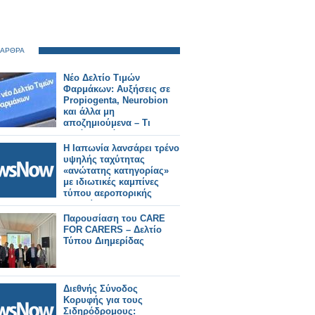
 ΑΡΘΡΑ
Νέο Δελτίο Τιμών
Φαρμάκων: Αυξήσεις σε
Propiogenta, Neurobion
και άλλα μη
αποζημιούμενα – Τι
αλλάζει από 31/7/2026
Η Ιαπωνία λανσάρει τρένο
υψηλής ταχύτητας
«ανώτατης κατηγορίας»
με ιδιωτικές καμπίνες
τύπου αεροπορικής
εταιρείας.
Παρουσίαση του CARE
FOR CARERS – Δελτίο
Τύπου Διημερίδας
Διεθνής Σύνοδος
Κορυφής για τους
Σιδηρόδρομους: