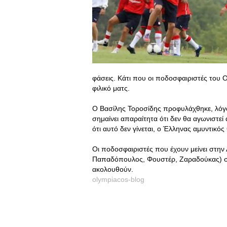
φάσεις. Κάτι που οι ποδοσφαιριστές του
φιλικό ματς.
Ο Βασίλης Τοροσίδης προφυλάχθηκε, λόγω
σημαίνει απαραίτητα ότι δεν θα αγωνιστεί α
ότι αυτό δεν γίνεται, ο Έλληνας αμυντικός
Οι ποδοσφαιριστές που έχουν μείνει στη
Παπαδόπουλος, Φουστέρ, Ζαραδούκας) σ
ακολουθούν.
olympiacos-blog