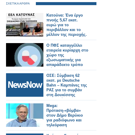
ΣΧΕΤΙΚΑ ΑΡΘΡΑ
Κατούνα: Ένα έργο
πνοής 5,67 εκατ.
ευρώ για το
περιβάλλον και το
μέλλον της περιοχής.
Ο ΠΦΣ καταγγέλλει
εταιρεία κυρίαρχη στο
χώρο της
εξωσωματικής για
απαράδεκτο τρόπο
διάθεσης
σκευάσματός της
ΟΣΕ: Σύμβαση 62
εκατ. με Deutsche
Bahn – Καμπάνες της
ΡΑΣ για το συμβάν
στη Δουκίσσης
Πλακεντίας.
Mega:
Πρόταση-«βόμβα»
στον Δήμο Βερύκιο
για ραδιόφωνο και
τηλεόραση