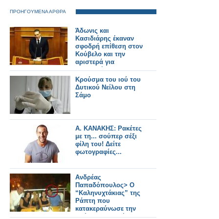
ΠΡΟΗΓΟΥΜΕΝΑ ΑΡΘΡΑ
Άδωνις και
Κασιδιάρης έκαναν
σφοδρή επίθεση στον
Κούβελο και την
αριστερά για
Παπαχρήστου!
Κρούσμα του ιού του
Δυτικού Νείλου στη
Σάμο
Α. ΚΑΝΑΚΗΣ: Ρακέτες
με τη... σούπερ σέξι
φίλη του! Δείτε
φωτογραφίες...
Ανδρέας
Παπαδόπουλος> Ο
“Καληνυχτάκιας” της
Ράπτη που
κατακεραύνωσε την
Βούλα Παπαχρήστου!