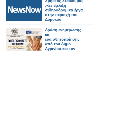
Χρήστος Σταικούρας
:«Σε εξέλιξη
σιδηροδρομικά έργα
στην περιοχή του
Δομοκού
αποκατάστασης
Daniel 188 εκατ. ευρώ.
Δράση ενημέρωσης
και
ευαισθητοποίησης
από τον Δήμο
Αγρινίου και τον
ΣΕΕΔΑ με μήνυμα
«Συνεργαζόμαστε –
Στηρίζουμε τον
άνθρωπο»