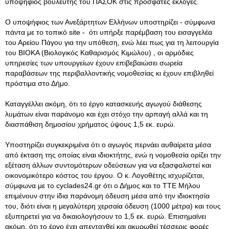
υποψήφιος βουλευτής του ΠΑΣΟΚ στις πρόσφατες εκλογές.
Ο υποψήφιος των Ανεξάρτητων Ελλήνων υποστηρίζει - σύμφωνα
πάντα με το τοπικό site - ότι υπήρξε παρέμβαση του εισαγγελέα
του Αρείου Πάγου για την υπόθεση, ενώ λέει πως για τη λειτουργία
του ΒΙΟΚΑ (Βιολογικός Καθαρισμός Κιμώλου) , οι αρμόδιες
υπηρεσίες των υπουργείων έχουν επιβεβαιώσει σωρεία
παραβάσεων της περιβαλλοντικής νομοθεσίας κι έχουν επιβληθεί
πρόστιμα στο Δήμο.
Καταγγέλλει ακόμη, ότι το έργο κατασκευής αγωγού διάθεσης
λυμάτων είναι παράνομο και έχει στόχο την αρπαγή αλλά και τη
διασπάθιση δημοσίου χρήματος ύψους 1,5 εκ. ευρώ.
Υποστηρίζει συγκεκριμένα ότι ο αγωγός περνάει αυθαίρετα μέσα
από έκταση της οποίας είναι ιδιοκτήτης, ενώ η νομοθεσία ορίζει την
εξέταση άλλων συντομότερων οδεύσεων για να εξασφαλιστεί και
οικονομικότερο κόστος του έργου. Ο κ. Λογοθέτης ισχυρίζεται,
σύμφωνα με το cyclades24.gr ότι ο Δήμος και το ΤΤΕ Μήλου
επιμένουν στην ίδια παράνομη όδευση μέσα από την ιδιοκτησία
του, διότι είναι η μεγαλύτερη χερσαία όδευση (1000 μέτρα) και τους
εξυπηρετεί για να δικαιολογήσουν το 1,5 εκ. ευρώ. Επισημαίνει
ακόμη, ότι το έργο έχει απενταχθεί και ακυρωθεί τέσσερις φορές