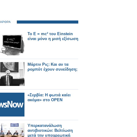
 ΑΡΘΡΑ
Το E = mc² του Einstein
είναι μόνο η μισή εξίσωση
Μάρτιν Ρις: Και αν τα
ρομπότ έχουν συνείδηση;
«Σερβία: Η φωτιά καίει
ακόμα» στο OPEN
Υπερκατανάλωση
αντιβιοτικών: Βελτίωση
μετά την υποχρεωτική