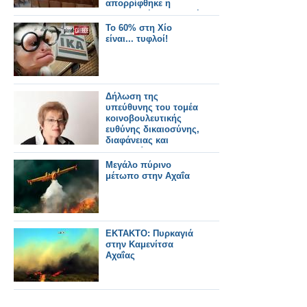
απορρίφθηκε η
ακυρωτική προσφυγή
Καμίνη!
Το 60% στη Χίο
είναι... τυφλοί!
Δήλωση της
υπεύθυνης του τομέα
κοινοβουλευτικής
ευθύνης δικαιοσύνης,
διαφάνειας και
ανθρωπίνων
δικαιωμάτων,
Μεγάλο πύρινο
βουλευτή Α΄
μέτωπο στην Αχαΐα
Θεσσαλονίκης
Χρυσούλας- Μαρίας
Γιαταγάνα
ΕΚΤΑΚΤΟ: Πυρκαγιά
στην Καμενίτσα
Αχαΐας