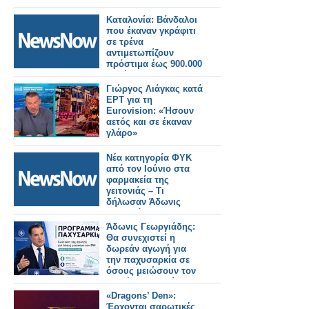
Καταλονία: Βάνδαλοι
που έκαναν γκράφιτι
σε τρένα
αντιμετωπίζουν
πρόστιμα έως 900.000
ευρώ!
Γιώργος Λιάγκας κατά
ΕΡΤ για τη
Eurovision: «Ήσουν
αετός και σε έκαναν
γλάρο»
Νέα κατηγορία ΦΥΚ
από τον Ιούνιο στα
φαρμακεία της
γειτονιάς – Τι
δήλωσαν Άδωνις
Γεωργιάδης -
Απόστολος Βαλτάς
Άδωνις Γεωργιάδης:
Θα συνεχιστεί η
δωρεάν αγωγή για
την παχυσαρκία σε
όσους μειώσουν τον
BMI έως τον Ιούνιο
«Dragons’ Den»:
Έρχονται σαρωτικές