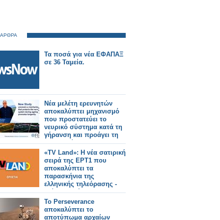
 ΑΡΘΡΑ
Τα ποσά για νέα ΕΦΑΠΑΞ
σε 36 Ταμεία.
Νέα μελέτη ερευνητών
αποκαλύπτει μηχανισμό
που προστατεύει το
νευρικό σύστημα κατά τη
γήρανση και προάγει τη
μακροζωία
«TV Land»: Η νέα σατιρική
σειρά της ΕΡΤ1 που
αποκαλύπτει τα
παρασκήνια της
ελληνικής τηλεόρασης -
Δείτε το τρέιλερ
Το Perseverance
αποκαλύπτει το
αποτύπωμα αρχαίων