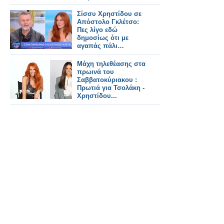
Τα έχωσε και στην
Σίσσυ Χρηστίδου...
Σίσσυ Χρηστίδου σε
Απόστολο Γκλέτσο:
Πες λίγο εδώ
δημοσίως ότι με
αγαπάς πάλι…
Μάχη τηλεθέασης στα
πρωινά του
Σαββατοκύριακου :
Πρωτιά για Τσολάκη -
Χρηστίδου...