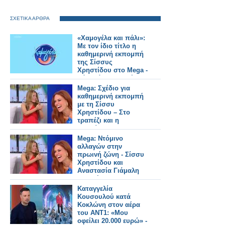
ΣΧΕΤΙΚΑ ΑΡΘΡΑ
«Χαμογέλα και πάλι»:
Με τον ίδιο τίτλο η
καθημερινή εκπομπή
της Σίσσυς
Χρηστίδου στο Mega -
Πότε κάνει πρεμιέρα;
Mega: Σχέδιο για
καθημερινή εκπομπή
με τη Σίσσυ
Χρηστίδου – Στο
τραπέζι και η
μετακίνηση της
Αναστασίας Γιάμαλη
Mega: Ντόμινο
αλλαγών στην
πρωινή ζώνη - Σίσσυ
Χρηστίδου και
Αναστασία Γιάμαλη
υποψήφιες για
καθημερινό slot
Καταγγελία
Κουσουλού κατά
Κοκλώνη στον αέρα
του ΑΝΤ1: «Μου
οφείλει 20.000 ευρώ» -