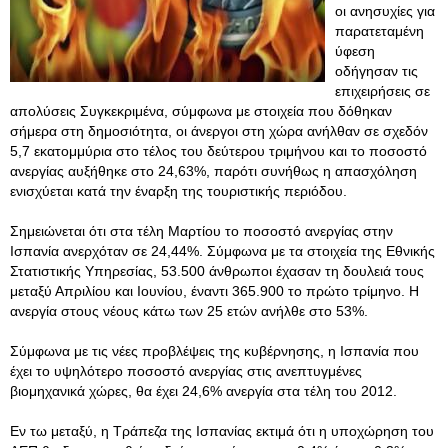
οι ανησυχίες για
παρατεταμένη
ύφεση
οδήγησαν τις
επιχειρήσεις σε
απολύσεις Συγκεκριμένα, σύμφωνα με στοιχεία που δόθηκαν
σήμερα στη δημοσιότητα, οι άνεργοι στη χώρα ανήλθαν σε σχεδόν
5,7 εκατομμύρια στο τέλος του δεύτερου τριμήνου και το ποσοστό
ανεργίας αυξήθηκε στο 24,63%, παρότι συνήθως η απασχόληση
ενισχύεται κατά την έναρξη της τουριστικής περιόδου.
Σημειώνεται ότι στα τέλη Μαρτίου το ποσοστό ανεργίας στην
Ισπανία ανερχόταν σε 24,44%. Σύμφωνα με τα στοιχεία της Εθνικής
Στατιστικής Υπηρεσίας, 53.500 άνθρωποι έχασαν τη δουλειά τους
μεταξύ Απριλίου και Ιουνίου, έναντι 365.900 το πρώτο τρίμηνο. Η
ανεργία στους νέους κάτω των 25 ετών ανήλθε στο 53%.
Σύμφωνα με τις νέες προβλέψεις της κυβέρνησης, η Ισπανία που
έχει το υψηλότερο ποσοστό ανεργίας στις ανεπτυγμένες
βιομηχανικά χώρες, θα έχει 24,6% ανεργία στα τέλη του 2012.
Εν τω μεταξύ, η Τράπεζα της Ισπανίας εκτιμά ότι η υποχώρηση του