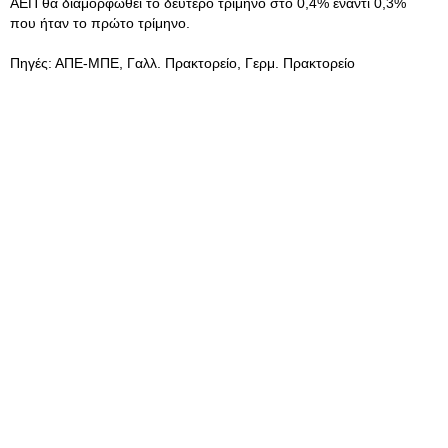
ΑΕΠ θα διαμορφωθεί το δεύτερο τρίμηνο στο 0,4% έναντι 0,3%
που ήταν το πρώτο τρίμηνο.
Πηγές: ΑΠΕ-ΜΠΕ, Γαλλ. Πρακτορείο, Γερμ. Πρακτορείο