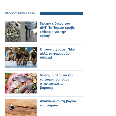
ΠΡΟΗΓΟΥΜΕΝΑ ΑΡΘΡΑ
Πρώην ειδικός του
ΔΝΤ: Το Ταμείο κρύβει
εκθέσεις για την
κρίση!
Η τσάντα γράφει Nike
αλλά το φερμουάρ
Adidas!
Μύθος ή αλήθεια ότι
τα ψάρια βοηθάνε
στην απώλεια
βάρους;
Ανακάλυψαν τη βάρκα
του φαραώ