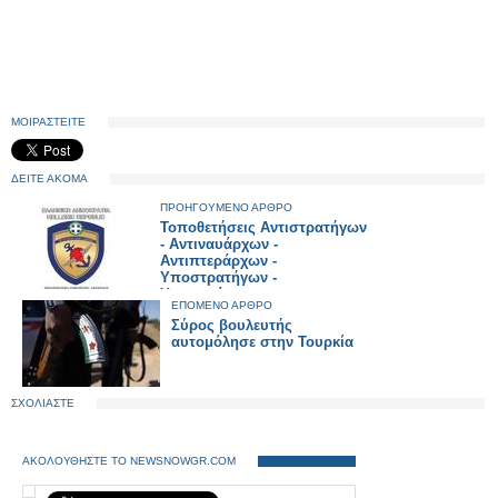
ΜΟΙΡΑΣΤΕΙΤΕ
ΔΕΙΤΕ ΑΚΟΜΑ
ΠΡΟΗΓΟΥΜΕΝΟ ΑΡΘΡΟ
Τοποθετήσεις Αντιστρατήγων
- Αντιναυάρχων -
Αντιπτεράρχων -
Υποστρατήγων -
Υποναυάρχων και
ΕΠΟΜΕΝΟ ΑΡΘΡΟ
Υποπτεράρχων
Σύρος βουλευτής
αυτομόλησε στην Τουρκία
ΣΧΟΛΙΑΣΤΕ
ΑΚΟΛΟΥΘΗΣΤΕ ΤΟ NEWSNOWGR.COM