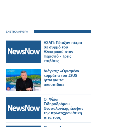
ΣΧΕΤΙΚΑ ΑΡΘΡΑ
ΗΣΑΠ: Πέταξαν πέτρα
σε συρμό του
Ηλεκτρικού στον
Περισσό - Τρεις
επιβάτες
τραυματίστηκαν
Λιάγκας: «Ορισμένα
κομμάτια του J2US
ήταν για τα…
σκουπίδια»
Οι Φίλοι
Σιδηροδρόμου
Θεσσαλονίκης έκοψαν
την πρωτοχρονιάτικη
πίτα τους