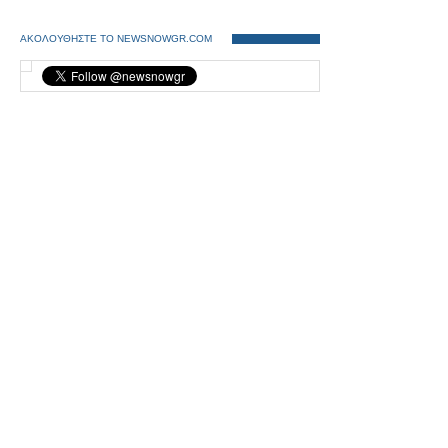
ΑΚΟΛΟΥΘΗΣΤΕ ΤΟ NEWSNOWGR.COM