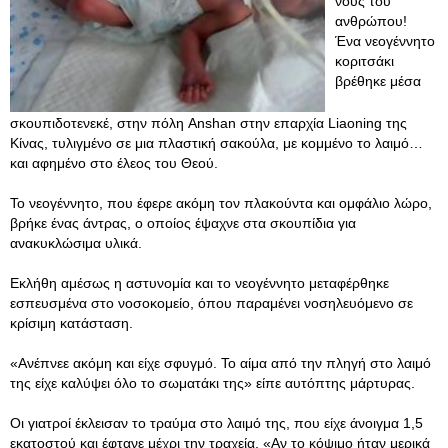
νους του
ανθρώπου!
Ένα νεογέννητο
κοριτσάκι
βρέθηκε μέσα
σκουπιδοτενεκέ, στην πόλη Anshan στην επαρχία Liaoning της
Κίνας, τυλιγμένο σε μια πλαστική σακούλα, με κομμένο το λαιμό…
και αφημένο στο έλεος του Θεού.
Το νεογέννητο, που έφερε ακόμη τον πλακούντα και ομφάλιο λώρο,
βρήκε ένας άντρας, ο οποίος έψαχνε στα σκουπίδια για
ανακυκλώσιμα υλικά.
Εκλήθη αμέσως η αστυνομία και το νεογέννητο μεταφέρθηκε
εσπευσμένα στο νοσοκομείο, όπου παραμένει νοσηλευόμενο σε
κρίσιμη κατάσταση.
«Ανέπνεε ακόμη και είχε σφυγμό. Το αίμα από την πληγή στο λαιμό
της είχε καλύψει όλο το σωματάκι της» είπε αυτόπτης μάρτυρας.
Οι γιατροί έκλεισαν το τραύμα στο λαιμό της, που είχε άνοιγμα 1,5
εκατοστού και έφτανε μέχρι την τραχεία. «Αν το κόψιμο ήταν μερικά