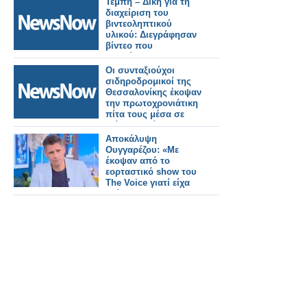
Τέμπη – Δίκη για τη
διαχείριση του
βιντεοληπτικού
υλικού: Διεγράφησαν
βίντεο που
θεωρήθηκαν
«σκουπίδια»
Οι συνταξιούχοι
σιδηροδρομικοί της
Θεσσαλονίκης έκοψαν
την πρωτοχρονιάτικη
πίτα τους μέσα σε
κλίμα συγκίνησης.
Εικόνες και βίντεο
Αποκάλυψη
Ουγγαρέζου: «Με
έκοψαν από το
εορταστικό show του
The Voice γιατί είχα
βρίσει την Acun
Medya για το χάρτη»