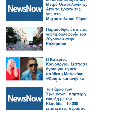
Μετρό Θεσσαλονίκης:
Από τα έγκατα της
γης στο
Μητροπολιτικό Πάρκο
Παύλου Μελά – Πότε
ανοίγει τις πύλες του
Παραδόθηκε ύποπτος
για τη δολοφονία του
20χρονου στην
Καλαμαριά
Η Κατερίνα
Καινούργιου ξέσπασε
άγρια για τη νέα
υπόθεση Μαζωνάκη:
«Φρικτό και ανήθικο
το τσίρκο που
στήθηκε από
Το Πάρκο των
εκπομπές με κουίζ και
Χρωμάτων: Λαμπερή
φωτογραφίες»
έναρξη με την
Κλαυδία. - 10.000
επισκέπτες πέρασαν
την πύλη!