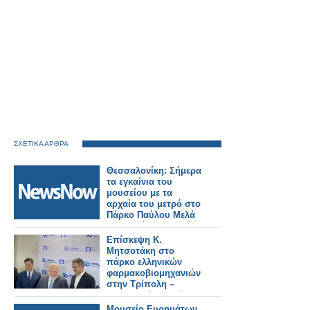
ΣΧΕΤΙΚΑ ΑΡΘΡΑ
Θεσσαλονίκη: Σήμερα
τα εγκαίνια του
μουσείου με τα
αρχαία του μετρό στο
Πάρκο Παύλου Μελά
παρουσία Μητσοτάκη
– Μενδώνη.
Επίσκεψη Κ.
Μητσοτάκη στο
πάρκο ελληνικών
φαρμακοβιομηχανιών
στην Τρίπολη –
Παραγωγή φαρμάκων
για όλη την Ευρώπη
Μουσείο Ευρημάτων