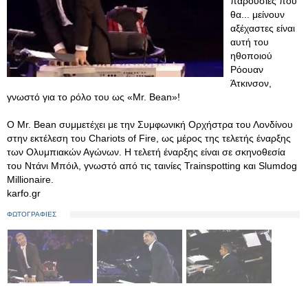
παρουσίες που
θα... μείνουν
αξέχαστες είναι
αυτή του
ηθοποιού
Ρόουαν
Άτκινσον,
γνωστό για το ρόλο του ως «Mr. Bean»!
Ο Μr. Bean συμμετέχει με την Συμφωνική Ορχήστρα του Λονδίνου
στην εκτέλεση του Chariots of Fire, ως μέρος της τελετής έναρξης
των Ολυμπιακών Αγώνων. Η τελετή έναρξης είναι σε σκηνοθεσία
του Ντάνι Μπόιλ, γνωστό από τις ταινίες Trainspotting και Slumdog
Millionaire.
karfo.gr
ΦΩΤΟΓΡΑΦΙΕΣ