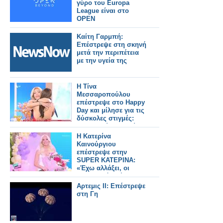
γύρο του Europa
League είναι στο
OPEN
Καίτη Γαρμπή:
Επέστρεψε στη σκηνή
μετά την περιπέτεια
με την υγεία της
Η Τίνα
Μεσσαροπούλου
επέστρεψε στο Happy
Day και μίλησε για τις
δύσκολες στιγμές:
«Δεν το εύχομαι ούτε
στον χειρότερο εχθρό
Η Κατερίνα
μου»
Καινούργιου
επέστρεψε στην
SUPER ΚΑΤΕΡΙΝΑ:
«Έχω αλλάξει, οι
προτεραιότητές μου
είναι πλέον
Αρτεμις ΙΙ: Επέστρεψε
διαφορετικές»
στη Γη