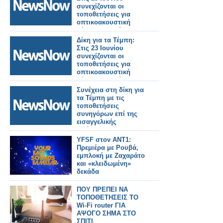
συνεχίζονται οι
τοποθετήσεις για
οπτικοακουστική
κάλυψη της δίκης.
Δίκη για τα Τέμπη:
Στις 23 Ιουνίου
συνεχίζονται οι
τοποθετήσεις για
οπτικοακουστική
κάλυψη της δίκης.
Συνέχεια στη δίκη για
τα Τέμπη με τις
τοποθετήσεις
συνηγόρων επί της
εισαγγελικής
πρότασης.
YFSF στον ΑΝΤ1:
Πρεμιέρα με Ρουβά,
εμπλοκή με Ζαχαράτο
και «κλειδωμένη»
δεκάδα
ΠΟΥ ΠΡΕΠΕΙ ΝΑ
ΤΟΠΟΘΕΤΗΣΕΙΣ ΤΟ
Wi-Fi router ΓΙΑ
ΑΨΟΓΟ ΣΗΜΑ ΣΤΟ
ΣΠΙΤΙ