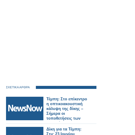
ΣΧΕΤΙΚΑ ΑΡΘΡΑ
Τέμπη: Στο επίκεντρο
η οπτικοακουστική
κάλυψη της δίκης –
Σήμερα οι
τοποθετήσεις των
συνηγόρων
υποστήριξης της
Δίκη για τα Τέμπη:
κατηγορίας.
Στις 23 Ιουνίου