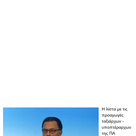
Η λίστα με τις
προαγωγές
ταξιάρχων -
υποπτέραρχων
της ΠΑ