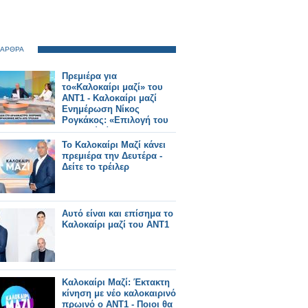
 ΑΡΘΡΑ
Πρεμιέρα για
το«Καλοκαίρι μαζί» του
ΑΝΤ1 - Καλοκαίρι μαζί
Ενημέρωση Νίκος
Ρογκάκος: «Επιλογή του
σταθμού είναι να
προχωρήσει την
Το Καλοκαίρι Μαζί κάνει
ενημέρωση»
πρεμιέρα την Δευτέρα -
Δείτε το τρέιλερ
Αυτό είναι και επίσημα το
Καλοκαίρι μαζί του ΑΝΤ1
Καλοκαίρι Μαζί: Έκτακτη
κίνηση με νέο καλοκαιρινό
πρωινό ο ΑΝΤ1 - Ποιοι θα