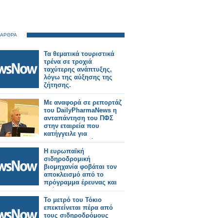
 ΑΡΘΡΑ
Τα θεματικά τουριστικά
τρένα σε τροχιά
ταχύτερης ανάπτυξης,
λόγω της αύξησης της
ζήτησης.
Με αναφορά σε ρεπορτάζ
του DailyPharmaNews η
ανταπάντηση του ΠΦΣ
στην εταιρεία που
κατήγγειλε για
απαράδεκτο τρόπο
διάθεσης σκευάσματός
Η ευρωπαϊκή
της
σιδηροδρομική
βιομηχανία φοβάται τον
αποκλεισμό από το
πρόγραμμα έρευνας και
ανάπτυξης της ΕΕ 2028-
34.
Το μετρό του Τόκιο
επεκτείνεται πέρα ​​από
τους σιδηροδρόμους