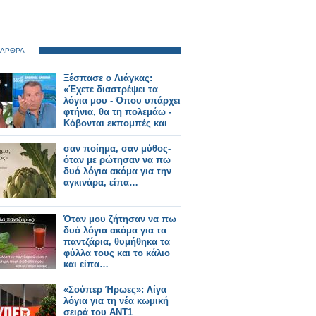
 ΑΡΘΡΑ
Ξέσπασε ο Λιάγκας:
«Έχετε διαστρέψει τα
λόγια μου - Όπου υπάρχει
φτήνια, θα τη πολεμάω -
Κόβονται εκπομπές και
δεν αντικαθίστανται
σαν ποίημα, σαν μύθος-
όταν με ρώτησαν να πω
δυό λόγια ακόμα για την
αγκινάρα, είπα…
Όταν μου ζήτησαν να πω
δυό λόγια ακόμα για τα
παντζάρια, θυμήθηκα τα
φύλλα τους και το κάλιο
και είπα…
«Σούπερ Ήρωες»: Λίγα
λόγια για τη νέα κωμική
σειρά του ΑΝΤ1