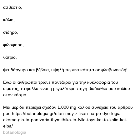
ασβέστιο,
κάλιο,
σίδηρο,
φώσφορο,
νάτριο,
ψευδάργυρο και βέβαια, υψηλή περιεκτικότητα σε φλαβονοειδή!
Ενώ οι άνθρωποι τρώνε παντζάρια για την κυκλοφορία του
αίματος, τα φύλλα είναι η μεγαλύτερη πηγή βιοδιαθέσιμου καλίου
στον κόσμο.
Μια μερίδα περιέχει σχεδόν 1.000 mg καλίου συνέχεια του άρθρου
μου:https://botanologia.gr/otan-moy-zitisan-na-po-dyo-logia-
akoma-gia-ta-pantzaria-thymithika-ta-fylla-toys-kai-to-kalio-kai-
eipa/
botanologia