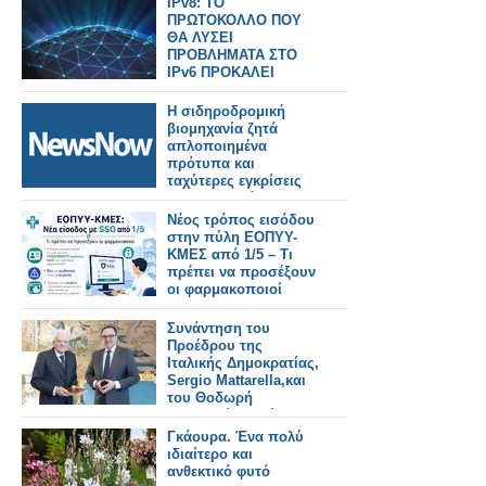
IPv8: ΤΟ
ΠΡΩΤΟΚΟΛΛΟ ΠΟΥ
ΘΑ ΛΥΣΕΙ
ΠΡΟΒΛΗΜΑΤΑ ΣΤΟ
IPv6 ΠΡΟΚΑΛΕΙ
ΑΝΤΙΔΡΑΣΕΙΣ
Η σιδηροδρομική
βιομηχανία ζητά
απλοποιημένα
πρότυπα και
ταχύτερες εγκρίσεις
για την επιτάχυνση
της ανάπτυξης του
Νέος τρόπος εισόδου
ERTMS και την
στην πύλη ΕΟΠΥΥ-
επίτευξη των στόχων
ΚΜΕΣ από 1/5 – Τι
του ΔΕΔ-Μ σε όλη την
πρέπει να προσέξουν
Ευρώπη.
οι φαρμακοποιοί
Συνάντηση του
Προέδρου της
Ιταλικής Δημοκρατίας,
Sergio Mattarella,και
του Θοδωρή
Κυριακού, Προέδρου
του Ομίλου Antenna,
Γκάουρα. Ένα πολύ
στη Ρώμη
ιδιαίτερο και
ανθεκτικό φυτό