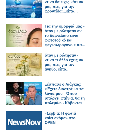
ντίνα θα είχες κάτι να
μας πεις για την
φροντίδα;...είπα...
Για την ομορφιά μας -
όταν με ρώτησαν αν
το δαφνέλαιο είναι
φωτοτοξικό και
φαγεσωρογόνο είπα...
όταν με ρώτησαν -
ντίνα τι άλλο έχεις να
μας πεις για τον
άνηθο, είπα...
Ξέσπασε ο Λιάγκας:
«Έχετε διαστρέψει τα
λόγια μου - Όπου
υπάρχει φτήνια, θα τη
πολεμάω - Κόβονται
εκπομπές και δεν
αντικαθίστανται
«Σερβία: Η φωτιά
καίει ακόμα» στο
OPEN