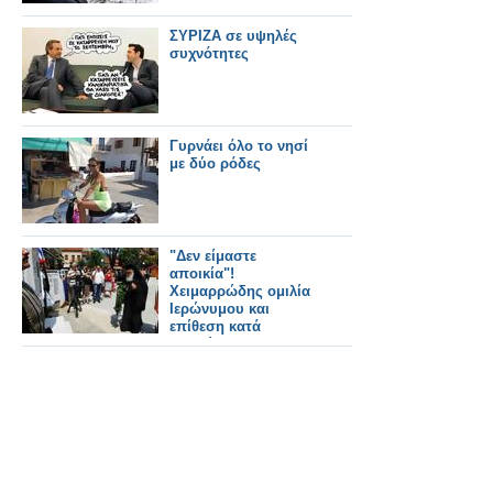
ΣΥΡΙΖΑ σε υψηλές
συχνότητες
Γυρνάει όλο το νησί
με δύο ρόδες
"Δεν είμαστε
αποικία"!
Χειμαρρώδης ομιλία
Ιερώνυμου και
επίθεση κατά
Ρεπούση