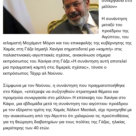
συνεργασία στο
μέλλον»
Η συνάντηση
μεταξύ του
προέδρου της
Αιγύπτου, του
ισλαμιστή Μοχάμεντ Μόρσι και του επικεφαλής της κυβέρνησης της
Χαμάς στη Γάζα Ισμαήλ Χανίγια σηματοδοτεί μια «καμπή» στις
παλαιστινιακές-αιγυπτιακές σχέσεις, ανακοίνωσε σήμερα
εκπρόσωπος του Χανίγια στη Γάζα.«Η συνάντηση αυτή αποτελεί
μια πραγματική καμπή στις διμερείς σχέσεις», τόνισε ο
εκπρόσωπος Τάχερ αλ Νούνου.
Σύμφωνα με τον Νούνου, η συνάντηση που πραγματοποιήθηκε
στο Κάιρο, «επέτρεψε να συζητηθούν στρατηγικά θέματα και
προμηνύει συνεργασία στο μέλλον».Η επίσκεψη του Χανίγια στο
Κάιρο, μια εβδομάδα μετά τη συνάντηση του αιγύπτιου προέδρου
με τον εξόριστο ηγέτη της Χαμάς Χάλεντ Μεσάαλ, είχε προηγηθεί με
την ανακοίνωση από την Αίγυπτο ότι χαλαρώνει τις προϋποθέσεις
για τη θεώρηση διαβατηρίων για τους πολίτες της Γάζας, ηλικίας
μικρότερης των 40 ετών.