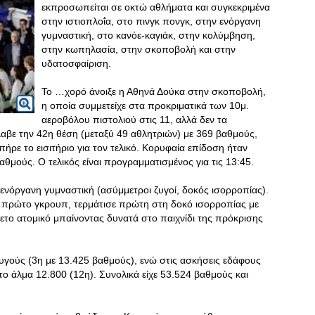
εκπροσωπείται σε οκτώ αθλήματα και συγκεκριμένα
στην ιστιοπλοΐα, στο πινγκ πονγκ, στην ενόργανη
γυμναστική, στο κανόε-καγιάκ, στην κολύμβηση,
στην κωπηλασία, στην σκοποβολή και στην
υδατοσφαίριση.
Το …χορό άνοιξε η Αθηνά Δούκα στην σκοποβολή,
η οποία συμμετείχε στα προκριματικά των 10μ.
αεροβόλου πιστολιού στις 11, αλλά δεν τα
αβε την 42η θέση (μεταξύ 49 αθλητριών) με 369 βαθμούς,
ρε το εισιτήριο για τον τελικό. Κορυφαία επίδοση ήταν
αθμούς. Ο τελικός είναι προγραμματισμένος για τις 13:45.
νόργανη γυμναστική (ασύμμετροι ζυγοί, δοκός ισορροπίας).
 πρώτο γκρουπ, τερμάτισε πρώτη στη δοκό ισορροπίας με
ετο ατομικό μπαίνοντας δυνατά στο παιχνίδι της πρόκρισης
υγούς (3η με 13.425 βαθμούς), ενώ στις ασκήσεις εδάφους
ο άλμα 12.800 (12η). Συνολικά είχε 53.524 βαθμούς και