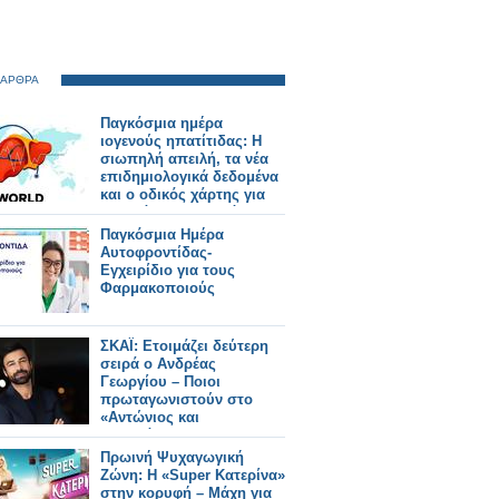
 ΑΡΘΡΑ
Παγκόσμια ημέρα
ιογενούς ηπατίτιδας: Η
σιωπηλή απειλή, τα νέα
επιδημιολογικά δεδομένα
και ο οδικός χάρτης για
την εξάλειψη της νόσου
Παγκόσμια Ημέρα
Αυτοφροντίδας-
Εγχειρίδιο για τους
Φαρμακοποιούς
ΣΚΑΪ: Ετοιμάζει δεύτερη
σειρά ο Ανδρέας
Γεωργίου – Ποιοι
πρωταγωνιστούν στο
«Αντώνιος και
Κλεοπάτρα»
Πρωινή Ψυχαγωγική
Ζώνη: Η «Super Κατερίνα»
στην κορυφή – Μάχη για