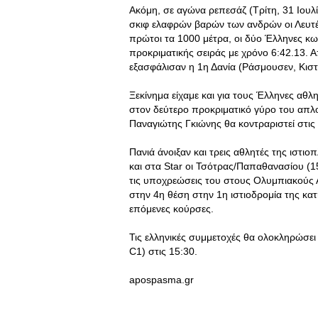
Ακόμη, σε αγώνα ρεπεσάζ (Τρίτη, 31 Ιουλί
σκιφ ελαφρών βαρών των ανδρών οι Λευτ
πρώτοι τα 1000 μέτρα, οι δύο Έλληνες κω
προκριματικής σειράς με χρόνο 6:42.13. Α
εξασφάλισαν η 1η Δανία (Ράσμουσεν, Κιστ)
Ξεκίνημα είχαμε και για τους Έλληνες αθλ
στον δεύτερο προκριματικό γύρο του απλο
Παναγιώτης Γκιώνης θα κοντραριστεί στις
Πανιά άνοιξαν και τρεις αθλητές της ιστιο
και στα Star οι Τσότρας/Παπαθανασίου (1
τις υποχρεώσεις του στους Ολυμπιακούς Α
στην 4η θέση στην 1η ιστιοδρομία της κατη
επόμενες κούρσες.
Τις ελληνικές συμμετοχές θα ολοκληρώσει
C1) στις 15:30.
apospasma.gr