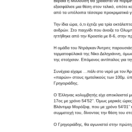
Βέβαια η Μιλλούση θα χρειαστεί να περιμέ
εξασφάλισε μια θέση στον τελικό, οπότε κ
από τα υπόλοιπα τέσσερα προκριματικά 
Την ίδια ώρα, ό,τι έχτιζε για τρία οκτάλε
ανδρών. Στο παιχνίδι που άνοιξε το Ολυ
ηττήθηκε από την Κροατία με 8-6, στην πρ
Η ομάδα του Ντράγκαν Άντριτς παρουσιάσ
τερματοφύλακά της Νίκο Δεληγιάννη, όμως 
της στοίχισαν. Επόμενος αντίπαλος για την
Συνέχεια είχαμε …πάλι στο νερό με τον Ά
«παρών» στους ημιτελικούς των 100μ. ύπτ
Γρηγοριάδης.
Ο Έλληνας κολυμβητής είχε αποκλειστεί μ
17ος με χρόνο 54’52’’. Όμως μερικές ώρ
Βλάντιμιρ Μορόζοφ, που με χρόνο 54’01’’ 
συμμετοχή του, δίνοντας την θέση του 
Ο Γρηγοριάδης, θα αγωνιστεί στην πρώτη 