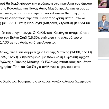
ου) θα διεκδικήσουν την πρόκριση στα ημιτελικά του διπλού
έρης Κόνσολας και Παναγιώτης Μαγδανής. Αν και πέρασαν
πηλάτες τερμάτισαν στην 5η και τελευταία θέση της 3ης
πό τη σειρά τους την απευθείας πρόκριση στα ημιτελικά
 με 6:33.11 και η Νορβηγία (Μπρουν, Στράντλι) με 6:34.00.
ητές του πινγκ πονγκ. Ο Καλλίνικος Κρεάνγκα αντιμετώπισε
ύ τον Βέλγο Σάιβ (15:30), ενώ από την πλευρά του ο
 17:30 με τον Ασάρ από την Αίγυπτο.
πλοΐας, στα Finn συμμετείχε ο Γιάννης Μιτάκης (14:00, 15:30)
5:35, 16:50). Συγκεκριμένα, με πολύ καλή εμφάνιση άρχισε
γώνες ο Γιάννης Μιτάκης. Ο Ελληνας ιστιοπλόος τερμάτισε
γορίας Finn και ελπίζει για ανάλογες εμφανίσεις στις
 ο Χρήστος Τσακμάκης στο κανόε καγιάκ σλάλομ (κατηγορία