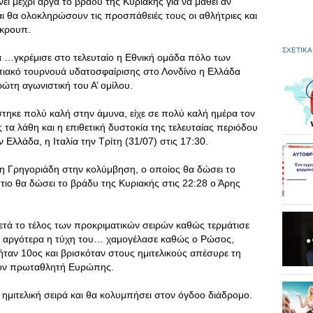
νει μέχρι αργά το βράδυ της Κυριακής για να μάθει αν
αι θα ολοκληρώσουν τις προσπάθειές τους οι αθλήτριες και
γκρουπ.
ΣΧΕΤΙΚΑ
πτα …γκρέμισε στο τελευταίο η Εθνική ομάδα πόλο των
μπιακό τουρνουά υδατοσφαίρισης στο Λονδίνο η Ελλάδα
ώτη αγωνιστική του Α’ ομίλου.
τηκε πολύ καλή στην άμυνα, είχε σε πολύ καλή ημέρα τον
τα λάθη και η επιθετική δυστοκία της τελευταίας περιόδου
 Ελλάδα, η Ιταλία την Τρίτη (31/07) στις 17:30.
ρη Γρηγοριάδη στην κολύμβηση, ο οποίος θα δώσει το
ιο θα δώσει το βράδυ της Κυριακής στις 22:28 ο Άρης
ετά το τέλος των προκριματικών σειρών καθώς τερμάτισε
ες αργότερα η τύχη του… χαμογέλασε καθώς ο Ρώσος,
ήταν 10ος και βρισκόταν στους ημιτελικούς απέσυρε τη
στον πρωταθλητή Ευρώπης.
ημιτελική σειρά και θα κολυμπήσει στον όγδοο διάδρομο.