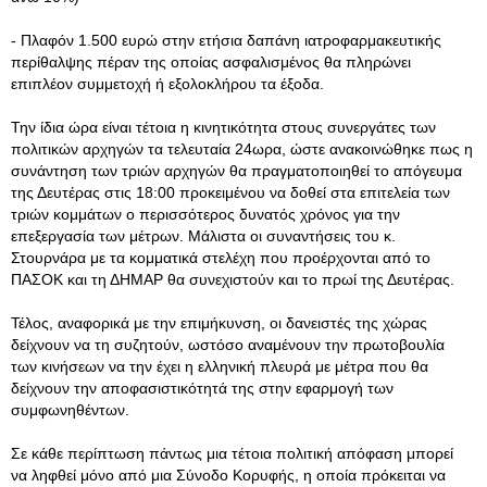
- Πλαφόν 1.500 ευρώ στην ετήσια δαπάνη ιατροφαρμακευτικής
περίθαλψης πέραν της οποίας ασφαλισμένος θα πληρώνει
επιπλέον συμμετοχή ή εξολοκλήρου τα έξοδα.
Την ίδια ώρα είναι τέτοια η κινητικότητα στους συνεργάτες των
πολιτικών αρχηγών τα τελευταία 24ωρα, ώστε ανακοινώθηκε πως η
συνάντηση των τριών αρχηγών θα πραγματοποιηθεί το απόγευμα
της Δευτέρας στις 18:00 προκειμένου να δοθεί στα επιτελεία των
τριών κομμάτων ο περισσότερος δυνατός χρόνος για την
επεξεργασία των μέτρων. Mάλιστα οι συναντήσεις του κ.
Στουρνάρα με τα κομματικά στελέχη που προέρχονται από το
ΠΑΣΟΚ και τη ΔΗΜΑΡ θα συνεχιστούν και το πρωί της Δευτέρας.
Τέλος, αναφορικά με την επιμήκυνση, οι δανειστές της χώρας
δείχνουν να τη συζητούν, ωστόσο αναμένουν την πρωτοβουλία
των κινήσεων να την έχει η ελληνική πλευρά με μέτρα που θα
δείχνουν την αποφασιστικότητά της στην εφαρμογή των
συμφωνηθέντων.
Σε κάθε περίπτωση πάντως μια τέτοια πολιτική απόφαση μπορεί
να ληφθεί μόνο από μια Σύνοδο Κορυφής, η οποία πρόκειται να