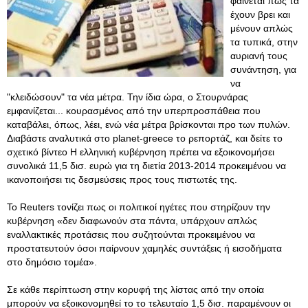
φαίνεται πώς τα
έχουν βρει και
μένουν απλώς
τα τυπικά, στην
αυριανή τους
συνάντηση, για
να
"κλειδώσουν" τα νέα μέτρα. Την ίδια ώρα, ο Στουρνάρας
εμφανίζεται... κουρασμένος από την υπερπροσπάθεια που
καταβάλει, όπως, λέει, ενώ νέα μέτρα βρίσκονται προ των πυλών.
Διαβάστε αναλυτικά στο planet-greece το ρεπορτάζ, και δείτε το
σχετικό βίντεο Η ελληνική κυβέρνηση πρέπει να εξοικονομήσει
συνολικά 11,5 δισ. ευρώ για τη διετία 2013-2014 προκειμένου να
ικανοποιήσει τις δεσμεύσεις προς τους πιστωτές της.
Το Reuters τονίζει πως οι πολιτικοί ηγέτες που στηρίζουν την
κυβέρνηση «δεν διαφωνούν στα πάντα, υπάρχουν απλώς
εναλλακτικές προτάσεις που συζητούνται προκειμένου να
προστατευτούν όσοι παίρνουν χαμηλές συντάξεις ή εισοδήματα
στο δημόσιο τομέα».
Σε κάθε περίπτωση στην κορυφή της λίστας από την οποία
μπορούν να εξοικονομηθεί το το τελευταίο 1,5 δισ. παραμένουν οι