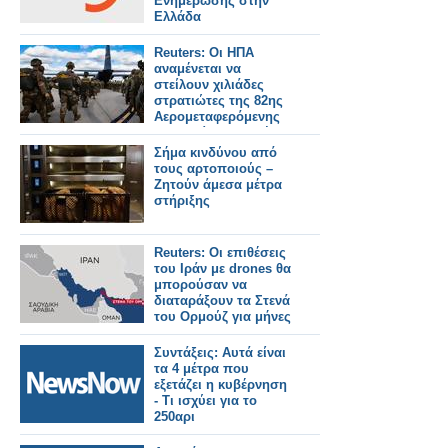
Ενημέρωσης στην
Ελλάδα
Reuters: Οι ΗΠΑ
αναμένεται να
στείλουν χιλιάδες
στρατιώτες της 82ης
Αερομεταφερόμενης
Μεραρχίας στη Μέση
Ανατολή
Σήμα κινδύνου από
τους αρτοποιούς –
Ζητούν άμεσα μέτρα
στήριξης
Reuters: Οι επιθέσεις
του Ιράν με drones θα
μπορούσαν να
διαταράξουν τα Στενά
του Ορμούζ για μήνες
Συντάξεις: Αυτά είναι
τα 4 μέτρα που
εξετάζει η κυβέρνηση
- Τι ισχύει για το
250αρι