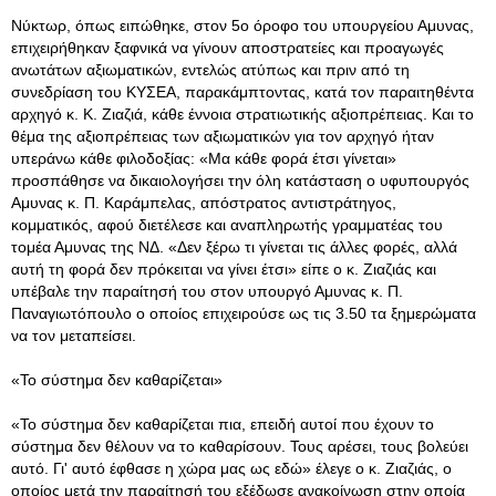
Νύκτωρ, όπως ειπώθηκε, στον 5ο όροφο του υπουργείου Αμυνας,
επιχειρήθηκαν ξαφνικά να γίνουν αποστρατείες και προαγωγές
ανωτάτων αξιωματικών, εντελώς ατύπως και πριν από τη
συνεδρίαση του ΚΥΣΕΑ, παρακάμπτοντας, κατά τον παραιτηθέντα
αρχηγό κ. Κ. Ζιαζιά, κάθε έννοια στρατιωτικής αξιοπρέπειας. Και το
θέμα της αξιοπρέπειας των αξιωματικών για τον αρχηγό ήταν
υπεράνω κάθε φιλοδοξίας: «Μα κάθε φορά έτσι γίνεται»
προσπάθησε να δικαιολογήσει την όλη κατάσταση ο υφυπουργός
Αμυνας κ. Π. Καράμπελας, απόστρατος αντιστράτηγος,
κομματικός, αφού διετέλεσε και αναπληρωτής γραμματέας του
τομέα Αμυνας της ΝΔ. «Δεν ξέρω τι γίνεται τις άλλες φορές, αλλά
αυτή τη φορά δεν πρόκειται να γίνει έτσι» είπε ο κ. Ζιαζιάς και
υπέβαλε την παραίτησή του στον υπουργό Αμυνας κ. Π.
Παναγιωτόπουλο ο οποίος επιχειρούσε ως τις 3.50 τα ξημερώματα
να τον μεταπείσει.
«Το σύστημα δεν καθαρίζεται»
«Το σύστημα δεν καθαρίζεται πια, επειδή αυτοί που έχουν το
σύστημα δεν θέλουν να το καθαρίσουν. Τους αρέσει, τους βολεύει
αυτό. Γι' αυτό έφθασε η χώρα μας ως εδώ» έλεγε ο κ. Ζιαζιάς, ο
οποίος μετά την παραίτησή του εξέδωσε ανακοίνωση στην οποία