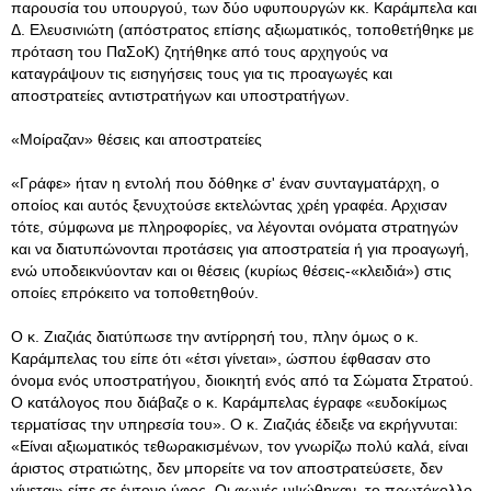
παρουσία του υπουργού, των δύο υφυπουργών κκ. Καράμπελα και
Δ. Ελευσινιώτη (απόστρατος επίσης αξιωματικός, τοποθετήθηκε με
πρόταση του ΠαΣοΚ) ζητήθηκε από τους αρχηγούς να
καταγράψουν τις εισηγήσεις τους για τις προαγωγές και
αποστρατείες αντιστρατήγων και υποστρατήγων.
«Μοίραζαν» θέσεις και αποστρατείες
«Γράφε» ήταν η εντολή που δόθηκε σ' έναν συνταγματάρχη, ο
οποίος και αυτός ξενυχτούσε εκτελώντας χρέη γραφέα. Αρχισαν
τότε, σύμφωνα με πληροφορίες, να λέγονται ονόματα στρατηγών
και να διατυπώνονται προτάσεις για αποστρατεία ή για προαγωγή,
ενώ υποδεικνύονταν και οι θέσεις (κυρίως θέσεις-«κλειδιά») στις
οποίες επρόκειτο να τοποθετηθούν.
Ο κ. Ζιαζιάς διατύπωσε την αντίρρησή του, πλην όμως ο κ.
Καράμπελας του είπε ότι «έτσι γίνεται», ώσπου έφθασαν στο
όνομα ενός υποστρατήγου, διοικητή ενός από τα Σώματα Στρατού.
Ο κατάλογος που διάβαζε ο κ. Καράμπελας έγραφε «ευδοκίμως
τερματίσας την υπηρεσία του». Ο κ. Ζιαζιάς έδειξε να εκρήγνυται:
«Είναι αξιωματικός τεθωρακισμένων, τον γνωρίζω πολύ καλά, είναι
άριστος στρατιώτης, δεν μπορείτε να τον αποστρατεύσετε, δεν
γίνεται» είπε σε έντονο ύφος. Οι φωνές υψώθηκαν, το πρωτόκολλο