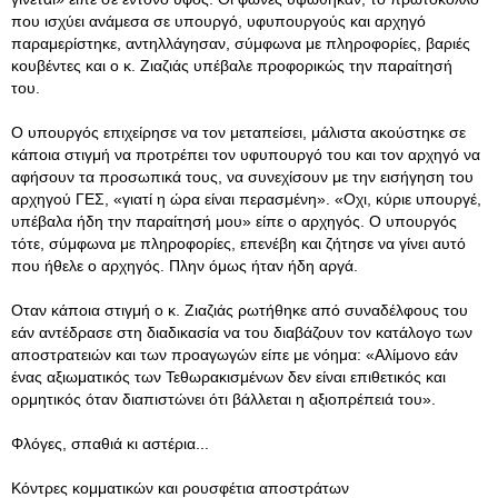
που ισχύει ανάμεσα σε υπουργό, υφυπουργούς και αρχηγό
παραμερίστηκε, αντηλλάγησαν, σύμφωνα με πληροφορίες, βαριές
κουβέντες και ο κ. Ζιαζιάς υπέβαλε προφορικώς την παραίτησή
του.
Ο υπουργός επιχείρησε να τον μεταπείσει, μάλιστα ακούστηκε σε
κάποια στιγμή να προτρέπει τον υφυπουργό του και τον αρχηγό να
αφήσουν τα προσωπικά τους, να συνεχίσουν με την εισήγηση του
αρχηγού ΓΕΣ, «γιατί η ώρα είναι περασμένη». «Οχι, κύριε υπουργέ,
υπέβαλα ήδη την παραίτησή μου» είπε ο αρχηγός. Ο υπουργός
τότε, σύμφωνα με πληροφορίες, επενέβη και ζήτησε να γίνει αυτό
που ήθελε ο αρχηγός. Πλην όμως ήταν ήδη αργά.
Οταν κάποια στιγμή ο κ. Ζιαζιάς ρωτήθηκε από συναδέλφους του
εάν αντέδρασε στη διαδικασία να του διαβάζουν τον κατάλογο των
αποστρατειών και των προαγωγών είπε με νόημα: «Αλίμονο εάν
ένας αξιωματικός των Τεθωρακισμένων δεν είναι επιθετικός και
ορμητικός όταν διαπιστώνει ότι βάλλεται η αξιοπρέπειά του».
Φλόγες, σπαθιά κι αστέρια...
Κόντρες κομματικών και ρουσφέτια αποστράτων