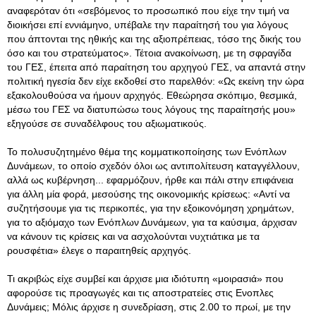
αναφερόταν ότι «σεβόμενος το προσωπικό που είχε την τιμή να
διοικήσει επί εννιάμηνο, υπέβαλε την παραίτησή του για λόγους
που άπτονται της ηθικής και της αξιοπρέπειας, τόσο της δικής του
όσο και του στρατεύματος». Τέτοια ανακοίνωση, με τη σφραγίδα
του ΓΕΣ, έπειτα από παραίτηση του αρχηγού ΓΕΣ, να απαντά στην
πολιτική ηγεσία δεν είχε εκδοθεί στο παρελθόν: «Ως εκείνη την ώρα
εξακολουθούσα να ήμουν αρχηγός. Εθεώρησα σκόπιμο, θεσμικά,
μέσω του ΓΕΣ να διατυπώσω τους λόγους της παραίτησής μου»
εξηγούσε σε συναδέλφους του αξιωματικούς.
Το πολυσυζητημένο θέμα της κομματικοποίησης των Ενόπλων
Δυνάμεων, το οποίο σχεδόν όλοι ως αντιπολίτευση καταγγέλλουν,
αλλά ως κυβέρνηση... εφαρμόζουν, ήρθε και πάλι στην επιφάνεια
για άλλη μία φορά, μεσούσης της οικονομικής κρίσεως: «Αντί να
συζητήσουμε για τις περικοπές, για την εξοικονόμηση χρημάτων,
για το αξιόμαχο των Ενόπλων Δυνάμεων, για τα καύσιμα, άρχισαν
να κάνουν τις κρίσεις και να ασχολούνται νυχτιάτικα με τα
ρουσφέτια» έλεγε ο παραιτηθείς αρχηγός.
Τι ακριβώς είχε συμβεί και άρχισε μια ιδιότυπη «μοιρασιά» που
αφορούσε τις προαγωγές και τις αποστρατείες στις Ενοπλες
Δυνάμεις; Μόλις άρχισε η συνεδρίαση, στις 2.00 το πρωί, με την