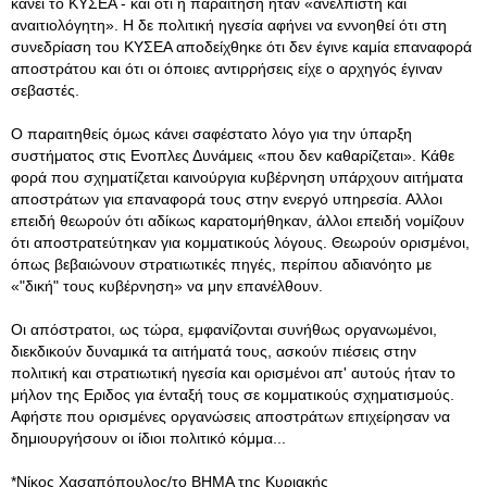
κάνει το ΚΥΣΕΑ - και ότι η παραίτηση ήταν «ανέλπιστη και
αναιτιολόγητη». Η δε πολιτική ηγεσία αφήνει να εννοηθεί ότι στη
συνεδρίαση του ΚΥΣΕΑ αποδείχθηκε ότι δεν έγινε καμία επαναφορά
αποστράτου και ότι οι όποιες αντιρρήσεις είχε ο αρχηγός έγιναν
σεβαστές.
Ο παραιτηθείς όμως κάνει σαφέστατο λόγο για την ύπαρξη
συστήματος στις Ενοπλες Δυνάμεις «που δεν καθαρίζεται». Κάθε
φορά που σχηματίζεται καινούργια κυβέρνηση υπάρχουν αιτήματα
αποστράτων για επαναφορά τους στην ενεργό υπηρεσία. Αλλοι
επειδή θεωρούν ότι αδίκως καρατομήθηκαν, άλλοι επειδή νομίζουν
ότι αποστρατεύτηκαν για κομματικούς λόγους. Θεωρούν ορισμένοι,
όπως βεβαιώνουν στρατιωτικές πηγές, περίπου αδιανόητο με
«"δική" τους κυβέρνηση» να μην επανέλθουν.
Οι απόστρατοι, ως τώρα, εμφανίζονται συνήθως οργανωμένοι,
διεκδικούν δυναμικά τα αιτήματά τους, ασκούν πιέσεις στην
πολιτική και στρατιωτική ηγεσία και ορισμένοι απ' αυτούς ήταν το
μήλον της Εριδος για ένταξή τους σε κομματικούς σχηματισμούς.
Αφήστε που ορισμένες οργανώσεις αποστράτων επιχείρησαν να
δημιουργήσουν οι ίδιοι πολιτικό κόμμα...
*Νίκος Χασαπόπουλος/το ΒΗΜΑ της Κυριακής