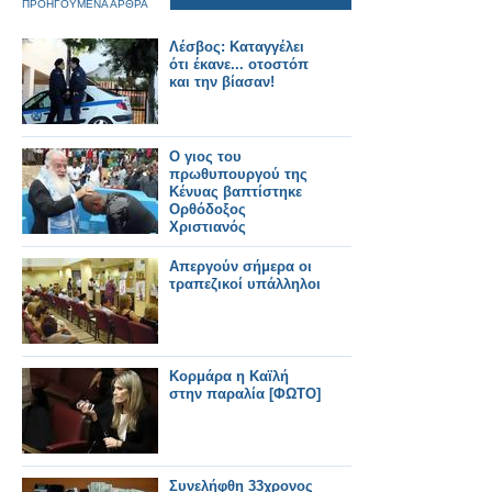
ΠΡΟΗΓΟΥΜΕΝΑ ΑΡΘΡΑ
Λέσβος: Καταγγέλει
ότι έκανε... οτοστόπ
και την βίασαν!
Ο γιος του
πρωθυπουργού της
Κένυας βαπτίστηκε
Ορθόδοξος
Χριστιανός
Απεργούν σήμερα οι
τραπεζικοί υπάλληλοι
Κορμάρα η Καϊλή
στην παραλία [ΦΩΤΟ]
Συνελήφθη 33χρονος