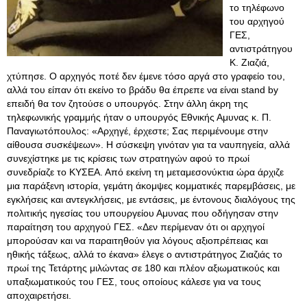
το τηλέφωνο
του αρχηγού
ΓΕΣ,
αντιστράτηγου
Κ. Ζιαζιά,
χτύπησε. Ο αρχηγός ποτέ δεν έμενε τόσο αργά στο γραφείο του,
αλλά του είπαν ότι εκείνο το βράδυ θα έπρεπε να είναι stand by
επειδή θα τον ζητούσε ο υπουργός. Στην άλλη άκρη της
τηλεφωνικής γραμμής ήταν ο υπουργός Εθνικής Αμυνας κ. Π.
Παναγιωτόπουλος: «Αρχηγέ, έρχεστε; Σας περιμένουμε στην
αίθουσα συσκέψεων». Η σύσκεψη γινόταν για τα ναυπηγεία, αλλά
συνεχίστηκε με τις κρίσεις των στρατηγών αφού το πρωί
συνεδρίαζε το ΚΥΣΕΑ. Από εκείνη τη μεταμεσονύκτια ώρα άρχιζε
μια παράξενη ιστορία, γεμάτη άκομψες κομματικές παρεμβάσεις, με
εγκλήσεις και αντεγκλήσεις, με εντάσεις, με έντονους διαλόγους της
πολιτικής ηγεσίας του υπουργείου Αμυνας που οδήγησαν στην
παραίτηση του αρχηγού ΓΕΣ. «Δεν περίμεναν ότι οι αρχηγοί
μπορούσαν και να παραιτηθούν για λόγους αξιοπρέπειας και
ηθικής τάξεως, αλλά το έκανα» έλεγε ο αντιστράτηγος Ζιαζιάς το
πρωί της Τετάρτης μιλώντας σε 180 και πλέον αξιωματικούς και
υπαξιωματικούς του ΓΕΣ, τους οποίους κάλεσε για να τους
αποχαιρετήσει.