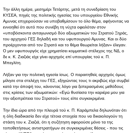
Την άλλη ημέρα, μεσημέρι Τετάρτης, μετά τη συνεδρίαση του
ΚΥΣΕΑ, πηγές της πολιτικής ηγεσίας του υπουργείου Εθνικής
Αμυνας επιχειρούσαν να υποβαθμίσουν το όλο θέμα, αφήνοντας να
εννοηθεί ότι αυτό που συνέβη τη νύχτα οφειλόταν στον
«υποβόσκοντα ανταγωνισμό δύο αξιωματικών του Στρατού Ξηράς,
του αρχηγού ΓΕΣ δηλαδή και του υφυπουργού Αμυνας. Και οι δύο
προέρχονται από τον Στρατό και το θέμα θεωρείται λήξαν» έλεγαν.
Ο μεν υφυπουργός είχε χρηματίσει κομματικό στέλεχος της ΝΔ, ο
δε κ. Κ. Ζιαζιάς είχε γίνει αρχηγός επί υπουργίας τού κ. Π.
Μπεγλίτη.
Λήξαν για την πολιτική ηγεσία ίσως. Ο παραιτηθείς αρχηγός όμως
μίλησε στα στελέχη του ΓΕΣ, εξηγώντας τους τι ακριβώς είχε συμβεί
κατά την άποψή του, κάνοντας λόγο για ξεπερασμένες μεθόδους
στις κρίσεις των αξιωματικών: «Εγώ θυσίασα την καριέρα μου για
την αξιοπρέπεια του Στρατού» τους είπε συγκεκριμένα.
Την ίδια ώρα από την πλευρά τού κ. Π. Καράμπελα δηλωνόταν ότι
η όλη διαδικασία δεν είχε τέτοια στοιχεία που να δικαιολογούν τη
στάση του κ. Ζιαζιά, ότι η συζήτηση αφορούσε μόνο τα της
τοποθετήσεως αντιστρατήγων σε συγκεκριμένες θέσεις - που τις