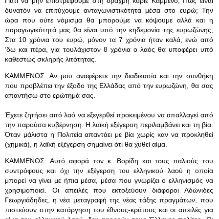
Γιατί να μην επιστρέψουμε στη δραχμή κύριε Καμμένο; Πώς είναι
δυνατόν να επιτύχουμε ανταγωνιστικότητα μέσα στο ευρώ; Την
ώρα που ούτε νόμισμα θα μπορούμε να κόψουμε αλλά και η
παραγωγικότητά μας θα είναι υπό την κηδεμονία της ευρωζώνης;
Στα 10 χρόνια του ευρώ, μόνον τα 7 χρόνια ήταν καλά, ενώ από
‘δω και πέρα, για τουλάχιστον 8 χρόνια ο λαός θα υποφέρει υπό
καθεστώς σκληρής λιτότητας.
ΚΑΜΜΕΝΟΣ: Αν μου αναφέρετε την διαδικασία και την συνθήκη
που προβλέπει την έξοδο της Ελλάδας από την ευρωζώνη, θα σας
απαντήσω στο ερώτημά σας.
Έχετε ζητήσει από λαό να εξεγερθεί προκειμένου να απαλλαγεί από
την παρούσα κυβέρνηση. Η λαϊκή εξέγερση περιλαμβάνει και τη βία.
Όταν μάλιστα η Πολιτεία απαντάει με βία χωρίς καν να προκληθεί
(χημικά), η λαϊκή εξέγερση σημαίνει ότι θα χυθεί αίμα.
ΚΑΜΜΕΝΟΣ: Αυτό αφορά τον κ. Βορίδη και τους παλιούς του
συντρόφους και όχι την εξέγερση του ελληνικού λαού η οποία
μπορεί να γίνει με ήπια μέσα, μέσα που γνωρίζει ο ελληνισμός να
χρησιμοποιεί. Οι απειλές που εκτοξεύουν διάφοροι Αδώνιδες
Γεωργιάδηδες, η νέα μεταγραφή της νέας τάξης πραγμάτων, που
πιστεύουν στην κατάργηση του έθνους-κράτους και οι απειλές για