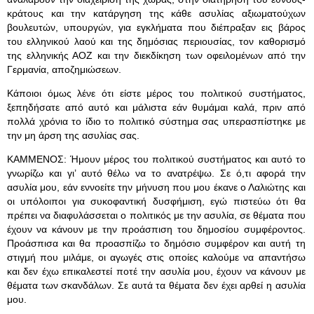
κράτους και την κατάργηση της κάθε ασυλίας αξιωματούχων
βουλευτών, υπουργών, για εγκλήματα που διέπραξαν εις βάρος
του ελληνικού λαού και της δημόσιας περιουσίας, τον καθορισμό
της ελληνικής ΑΟΖ και την διεκδίκηση των οφειλομένων από την
Γερμανία, αποζημιώσεων.
Κάποιοι όμως λένε ότι είστε μέρος του πολιτικού συστήματος,
ξεπηδήσατε από αυτό και μάλιστα εάν θυμάμαι καλά, πριν από
πολλά χρόνια το ίδιο το πολιτικό σύστημα σας υπερασπίστηκε με
την μη άρση της ασυλίας σας.
ΚΑΜΜΕΝΟΣ: Ήμουν μέρος του πολιτικού συστήματος και αυτό το
γνωρίζω και γι’ αυτό θέλω να το ανατρέψω. Σε ό,τι αφορά την
ασυλία μου, εάν εννοείτε την μήνυση που μου έκανε ο Λαλιώτης και
οι υπόλοιποι για συκοφαντική δυσφήμιση, εγώ πιστεύω ότι θα
πρέπει να διαφυλάσσεται ο πολιτικός με την ασυλία, σε θέματα που
έχουν να κάνουν με την προάσπιση του δημοσίου συμφέροντος.
Προάσπισα και θα προασπίζω το δημόσιο συμφέρον και αυτή τη
στιγμή που μιλάμε, οι αγωγές στις οποίες καλούμε να απαντήσω
και δεν έχω επικαλεστεί ποτέ την ασυλία μου, έχουν να κάνουν με
θέματα των σκανδάλων. Σε αυτά τα θέματα δεν έχει αρθεί η ασυλία
μου.