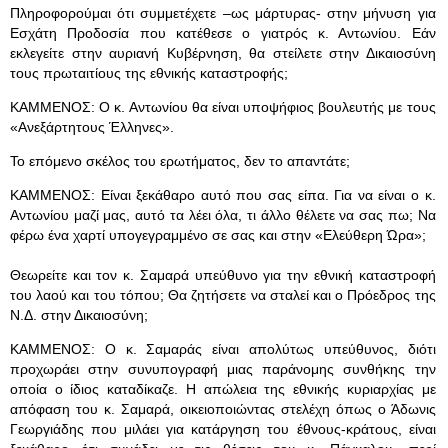
Πληροφορούμαι ότι συμμετέχετε –ως μάρτυρας- στην μήνυση για
Εσχάτη Προδοσία που κατέθεσε ο γιατρός κ. Αντωνίου. Εάν
εκλεγείτε στην αυριανή Κυβέρνηση, θα στείλετε στην Δικαιοσύνη
τους πρωταιτίους της εθνικής καταστροφής;
ΚΑΜΜΕΝΟΣ: Ο κ. Αντωνίου θα είναι υποψήφιος βουλευτής με τους
«Ανεξάρτητους Έλληνες».
Το επόμενο σκέλος του ερωτήματος, δεν το απαντάτε;
ΚΑΜΜΕΝΟΣ: Είναι ξεκάθαρο αυτό που σας είπα. Για να είναι ο κ.
Αντωνίου μαζί μας, αυτό τα λέει όλα, τι άλλο θέλετε να σας πω; Να
φέρω ένα χαρτί υπογεγραμμένο σε σας και στην «Ελεύθερη Ώρα»;
Θεωρείτε και τον κ. Σαμαρά υπεύθυνο για την εθνική καταστροφή
του λαού και του τόπου; Θα ζητήσετε να σταλεί και ο Πρόεδρος της
Ν.Δ. στην Δικαιοσύνη;
ΚΑΜΜΕΝΟΣ: Ο κ. Σαμαράς είναι απολύτως υπεύθυνος, διότι
προχωράει στην συνυπογραφή μιας παράνομης συνθήκης την
οποία ο ίδιος καταδίκαζε. Η απώλεια της εθνικής κυριαρχίας με
απόφαση του κ. Σαμαρά, οικειοποιώντας στελέχη όπως ο Άδωνις
Γεωργιάδης που μιλάει για κατάργηση του έθνους-κράτους, είναι