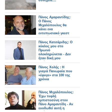
συνέχεια....
Πάνος Αμαραντίδης:
Ο Πάνος
Μιχαλόπουλος θα
κάνει ενα
εντυπωσιακό γκεστ
στη νέα σειρά στον
Alpha - Μόνιμο ρόλο
Πάνος Κατσάριδης: Ο
δεν θέλει
κύκλος μου στο
Πρωινό
ολοκληρώνεται - Δεν
ήταν δική μου
απόφαση...
Πάνος Χολής : Η
γιαγιά Πανωραία που
«έφυγε» στα 100 της
χρόνια
Πάνος Μιχαλόπουλος:
Έχω τυφλή
εμπιστοσύνη στον
Πάνο Αμαραντίδη - Αν
ευοδωθεί αυτή η