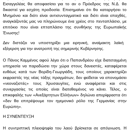
Εισαγγελέας θα αποφασίσει για το αν ο Πρόεδρος της Ν.Δ. θα
δικαστεί για εσχάτη προδοσία. Επισημαίνει ότι θα καταργήσει το
Μνημόνιο και διότι είναι αντισυνταγματικό και διότι είναι επαχθές,
αναγκάζοντάς μας να πληρώνουμε ένα χρέος στο πενταπλάσιο, με
επιτόκιο που είναι επταπλάσιο της συνθήκης της Ευρωπαϊκής
Ένωσης!
Δεν διστάζει να υποστηρίξει μια ειρηνική, αναίμακτη λαϊκή
εξέγερση για την ανατροπή της σημερινής Κυβέρνησης.
Ο Πάνος Καμμένος αφού λέγει ότι ο Παπανδρέου είχε διατεταγμένη
υπηρεσία να παραδώσει την χώρα στους δανειστές, καταφέρεται
ευθέως κατά των Βορίδη-Γεωργιάδη, τους οποίους χαρακτηρίζει
εκφραστές της νέας τάξης πραγμάτων, δεν φείδεται να επονομάσει
«νεοναζιστές» τους Χρυσαυγίτες, ενώ αναφέρεται και στις
συνεργασίες τις οποίες είναι διατεθειμένος να κάνει. Τέλος, ο
επικεφαλής των «Ανεξάρτητων Ελλήνων» δηλώνει απερίφραστα ότι
«δεν θα επιτρέψουμε τον ηγεμονικό ρόλο της Γερμανίας στην
Ευρώπη».
Η ΣΥΝΕΝΤΕΥΞΗ
Η συντριπτική πλειοψηφία του λαού βρίσκεται σε απόγνωση. Η