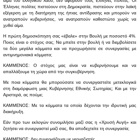
αίμα του ελληνικού λαού, δεν αφορούν τους Έλληνες πολίτες. Οι
Έλληνες πολίτες πιστεύουν στη Δημοκρατία, πιστεύουν στην λαϊκή
εξέγερση με τη διατήρηση της ήπιας αντίδρασης και μπορούν να
ανατραπούν κυβερνήσεις, να ανατραπούν καθεστώτα χωρίς να
χυθεί αίμα.
Η πρώτη δημοσκόπηση σας «έβαλε» στην Βουλή με ποσοστό 4%.
Ποιος είναι ο στόχος σας; Να μπείτε στην βουλή ή να διεμβολίσετε
τα δύο μεγάλα κόμματα και να προχωρήσετε σε συνεργασίες με
αντιμνημονιακά κόμματα;
ΚΑΜΜΕΝΟΣ: Ο στόχος μας είναι να κυβερνήσουμε και να
απαλλάξουμε τη χώρα από την συγκυβέρνηση.
Με ποια κόμματα θα μπορούσατε να συνεργαστείτε μετεκλογικά
στη διαμόρφωση μιας Κυβέρνησης Εθνικής Σωτηρίας; Και με την
Αριστερά, ας πούμε;
ΚΑΜΜΕΝΟΣ: Με τα κόμματα τα οποία δέχονται την ιδρυτική μας
διακήρυξη.
Εάν προ των εκλογών συνομιλήσει μαζί σας η «Χρυσή Αυγή» και
ζητήσει να συνεργαστεί μαζί σας, θα αποδεχτείτε τη συνεργασία;
ΚΑΜΜΕΝΟΣ: Δεν συνεργάζομαι με νεοναζιστές.