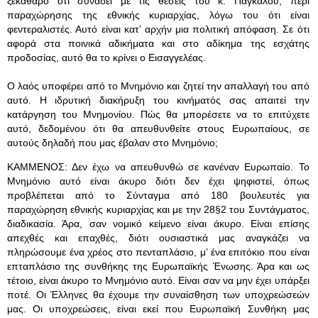
ξεκάθαρο ότι συνάδει με τις θέσεις του κ. Πάγκαλου, περί
παραχώρησης της εθνικής κυριαρχίας, λόγω του ότι είναι
φεντεραλιστές. Αυτό είναι κατ’ αρχήν μια πολιτική απόφαση. Σε ότι
αφορά στα ποινικά αδικήματα και στο αδίκημα της εσχάτης
προδοσίας, αυτό θα το κρίνει ο Εισαγγελέας.
Ο λαός υποφέρει από το Μνημόνιο και ζητεί την απαλλαγή του από
αυτό. Η ιδρυτική διακήρυξη του κινήματός σας απαιτεί την
κατάργηση του Μνημονίου. Πώς θα μπορέσετε να το επιτύχετε
αυτό, δεδομένου ότι θα απευθυνθείτε στους Ευρωπαίους, σε
αυτούς δηλαδή που μας έβαλαν στο Μνημόνιο;
ΚΑΜΜΕΝΟΣ: Δεν έχω να απευθυνθώ σε κανέναν Ευρωπαίο. Το
Μνημόνιο αυτό είναι άκυρο διότι δεν έχει ψηφιστεί, όπως
προβλέπεται από το Σύνταγμα από 180 βουλευτές για
παραχώρηση εθνικής κυριαρχίας και με την 28§2 του Συντάγματος,
διαδικασία. Άρα, σαν νομικό κείμενο είναι άκυρο. Είναι επίσης
απεχθές και επαχθές, διότι ουσιαστικά μας αναγκάζει να
πληρώσουμε ένα χρέος στο πενταπλάσιο, μ’ ένα επιτόκιο που είναι
επταπλάσιο της συνθήκης της Ευρωπαϊκής Ένωσης. Άρα και ως
τέτοιο, είναι άκυρο το Μνημόνιο αυτό. Είναι σαν να μην έχει υπάρξει
ποτέ. Οι Έλληνες θα έχουμε την συναίσθηση των υποχρεώσεών
μας. Οι υποχρεώσεις, είναι εκεί που Ευρωπαϊκή Συνθήκη μας