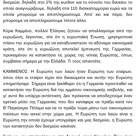
δεσμεύει, δηλαδή στο 1% της euribor και το σύνολο του δανείου το
οποίο αναγνωρίζουμε, δηλαδή στα 110 δισεκατομμύρια ευρώ και τα
οποία μπορούμε να αποπληρώσουμε. Από’ κει και πέρα, δεν
μπορούμε να αποπληρώσουμε τίποτε άλλο.
Κύριε Καμμένο, πολλοί Έλληνες ζητούν να απαλλαγούμε από την
ευρωζώνη, λέγοντας, είτε ότι η ευρωπαϊκή Ένωση, χρησιμοποιεί
πλέον την ευρωζώνη για να καταδυναστεύει τα αδύναμα οικονομικά
κράτη, είτε ότι η ευρωζώνη αποτελεί έμπνευση της Γερμανίας,
προκειμένου να κατακτήσει τις χώρες της νότιας Ευρώπης, όπως
συμβαίνει σήμερα με την Ελλάδα. Τι τούς απαντάτε;
ΚΑΜΜΕΝΟΣ: Η Ευρώπη των λαών ήταν Ευρώπη των εταίρων,
όπου όλοι οι εταίροι είχαν ίσα δικαιώματα και αυτήν την Ευρώπη
υπηρετήσαμε. Σήμερα είναι ξεκάθαρο ότι η Γερμανία προσπαθεί να
κατακτήσει την Ευρώπη διά της εμμέσου οικονομικής εισβολής, και
γι’ αυτό θα υπάρχει αντίσταση. Δεν πρόκειται να αποδεχτούμε έναν
ηγετικό ρόλο της Γερμανίας που δεν κατάφερε να πράξει κατά τον
Β’ Παγκόσμιο Πόλεμο και να το πράξει τώρα μέσω των οικονομικών
πιέσεων που ασκεί στην χώρα μας. Η Ευρώπη των λαών είναι η
Ευρώπη την οποία έχουμε υπογράψει και μας δεσμεύει, η Ευρώπη
των κατακτητών δεν δεσμεύει κανέναν.