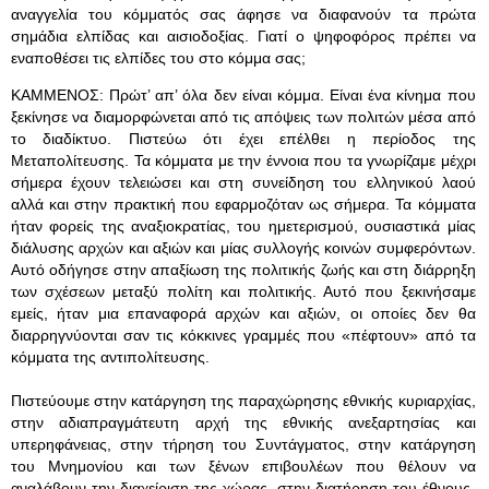
αναγγελία του κόμματός σας άφησε να διαφανούν τα πρώτα
σημάδια ελπίδας και αισιοδοξίας. Γιατί ο ψηφοφόρος πρέπει να
εναποθέσει τις ελπίδες του στο κόμμα σας;
ΚΑΜΜΕΝΟΣ: Πρώτ’ απ’ όλα δεν είναι κόμμα. Είναι ένα κίνημα που
ξεκίνησε να διαμορφώνεται από τις απόψεις των πολιτών μέσα από
το διαδίκτυο. Πιστεύω ότι έχει επέλθει η περίοδος της
Μεταπολίτευσης. Τα κόμματα με την έννοια που τα γνωρίζαμε μέχρι
σήμερα έχουν τελειώσει και στη συνείδηση του ελληνικού λαού
αλλά και στην πρακτική που εφαρμοζόταν ως σήμερα. Τα κόμματα
ήταν φορείς της αναξιοκρατίας, του ημετερισμού, ουσιαστικά μίας
διάλυσης αρχών και αξιών και μίας συλλογής κοινών συμφερόντων.
Αυτό οδήγησε στην απαξίωση της πολιτικής ζωής και στη διάρρηξη
των σχέσεων μεταξύ πολίτη και πολιτικής. Αυτό που ξεκινήσαμε
εμείς, ήταν μια επαναφορά αρχών και αξιών, οι οποίες δεν θα
διαρρηγνύονται σαν τις κόκκινες γραμμές που «πέφτουν» από τα
κόμματα της αντιπολίτευσης.
Πιστεύουμε στην κατάργηση της παραχώρησης εθνικής κυριαρχίας,
στην αδιαπραγμάτευτη αρχή της εθνικής ανεξαρτησίας και
υπερηφάνειας, στην τήρηση του Συντάγματος, στην κατάργηση
του Μνημονίου και των ξένων επιβουλέων που θέλουν να
αναλάβουν την διαχείριση της χώρας, στην διατήρηση του έθνους-