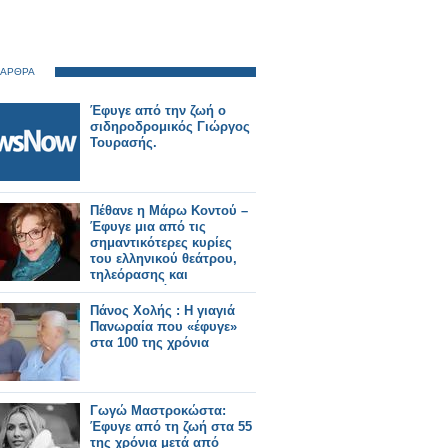
 ΑΡΘΡΑ
Έφυγε από την ζωή ο
σιδηροδρομικός Γιώργος
Τουρασής.
Πέθανε η Μάρω Κοντού –
Έφυγε μια από τις
σημαντικότερες κυρίες
του ελληνικού θεάτρου,
τηλεόρασης και
κινηματογράφου
Πάνος Χολής : Η γιαγιά
Πανωραία που «έφυγε»
στα 100 της χρόνια
Γωγώ Μαστροκώστα:
Έφυγε από τη ζωή στα 55
της χρόνια μετά από