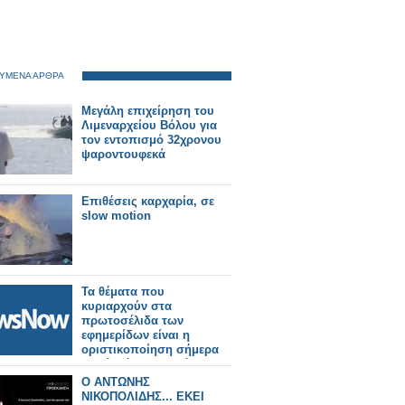
ΥΜΕΝΑ ΑΡΘΡΑ
Μεγάλη επιχείρηση του
Λιμεναρχείου Βόλου για
τον εντοπισμό 32χρονου
ψαροντουφεκά
Επιθέσεις καρχαρία, σε
slow motion
Τα θέματα που
κυριαρχούν στα
πρωτοσέλιδα των
εφημερίδων είναι η
οριστικοποίηση σήμερα
-κατά πάσα πιθανότητα-
της κυβέρνησης για μέτρα
Ο ΑΝΤΩΝΗΣ
ύψους 11,5 δισ.ευρώ την
ΝΙΚΟΠΟΛΙΔΗΣ... ΕΚΕΙ