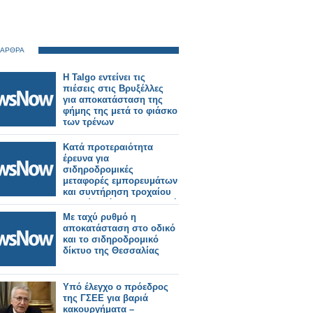
 ΑΡΘΡΑ
Η Talgo εντείνει τις
πιέσεις στις Βρυξέλλες
για αποκατάσταση της
φήμης της μετά το φιάσκο
των τρένων
Κατά προτεραιότητα
έρευνα για
σιδηροδρομικές
μεταφορές εμπορευμάτων
και συντήρηση τροχαίου
υλικού από την Επιτροπή
Ανταγωνισμού
Με ταχύ ρυθμό η
αποκατάσταση στο οδικό
και το σιδηροδρομικό
δίκτυο της Θεσσαλίας
Υπό έλεγχο ο πρόεδρος
της ΓΣΕΕ για βαριά
κακουργήματα –