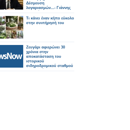
Δέσμευση
λογαριασμών...- Γιάννης
Παναγόπουλος: Η
αποκατάσταση της
Τι κάνει έναν κήπο εύκολο
αλήθειας είναι θέμα
στην συντήρησή του
χρόνου
Ζευγάρι αφιερώνει 30
χρόνια στην
αποκατάσταση του
ιστορικού
σιδηροδρομικού σταθμού
για να μείνουν οι
ενοικιαστές στην παλιά
του δόξα