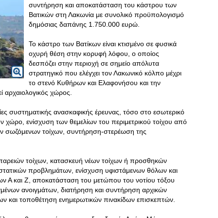
συντήρηση και αποκατάσταση του κάστρου των
Βατικών στη Λακωνία με συνολικό προϋπολογισμό
δημόσιας δαπάνης 1.750.000 ευρώ.
Το κάστρο των Βατίκων είναι κτισμένο σε φυσικά
οχυρή θέση στην κορυφή λόφου, ο οποίος
δεσπόζει στην περιοχή σε σημείο απόλυτα
στρατηγικό που ελέγχει τον Λακωνικό κόλπο μέχρι
το στενό Κυθήρων και Ελαφονήσου και την
εί αρχαιολογικός χώρος.
ίες συστηματικής ανασκαφικής έρευνας, τόσο στο εσωτερικό
ν χώρο, ενίσχυση των θεμελίων του περιμετρικού τοίχου από
ων σωζόμενων τοίχων, συντήρηση-στερέωση της
αρειών τοίχων, κατασκευή νέων τοίχων ή προσθηκών
 στατικών προβλημάτων, ενίσχυση υφιστάμενων θόλων και
ν Α και Ζ, αποκατάσταση του μετώπου του νοτίου τόξου
αγμένων ανοιγμάτων, διατήρηση και συντήρηση αρχικών
ων και τοποθέτηση ενημερωτικών πινακίδων επισκεπτών.