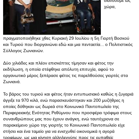
διανύουμε ως
χώρα,
πραγματοποιήθηκε χθες Κυριακή 29 Ιουλίου η 5η Γιορτή Βοσκού
και Τυριού που διοργανώνει εδώ και μια πενταετία... ο Πολιτιστικός
Σύλλογος Ζωνιανών.
Δύο χιλιάδες και πλέον επισκέπτες τίμησαν και φέτος την
εκδήλωση, η οποία στέφθηκε απόλυτη επιτυχία, αφού το
οργανωτικό μέρος ξεπέρασε φέτος τις παρελθούσες γιορτές στα
Ζωνιανά.
Το βάρος του τυριού και φέτος ήταν εντυπωσιακό καθώς η ζυγαριά
άγγιξε τα 970 κιλά, ενώ παρασκευάστηκαν και 200 μυζήθρες η
οποίες δόθηκαν ως δωρεά στο Κοινωνικό Παντοπωλείο της
Περιφερειακής Ενότητας Ρεθύμνου που προσφέρει τρόφιμα στους
συνανθρώπους μας που έχουν ανάγκη, ενώ ταυτόχρονα σε
παρακείμενο χώρο της γιορτής το Κοινωνικό Παντοπωλείο είχε
στήσει και ένα ταμείο για να ενισχυθεί οικονομικά η αγορά
τροφίμων, ως μια κίνηση αλληλεγγύης προς τις ευπαθείς