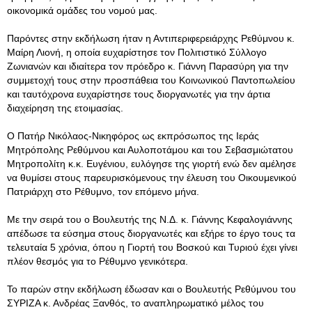
οικονομικά ομάδες του νομού μας.
Παρόντες στην εκδήλωση ήταν η Αντιπεριφερειάρχης Ρεθύμνου κ.
Μαίρη Λιονή, η οποία ευχαρίστησε τον Πολιτιστικό Σύλλογο
Ζωνιανών και ιδιαίτερα τον πρόεδρο κ. Γιάννη Παρασύρη για την
συμμετοχή τους στην προσπάθεια του Κοινωνικού Παντοπωλείου
και ταυτόχρονα ευχαρίστησε τους διοργανωτές για την άρτια
διαχείρηση της ετοιμασίας.
Ο Πατήρ Νικόλαος-Νικηφόρος ως εκπρόσωπος της Ιεράς
Μητρόπολης Ρεθύμνου και Αυλοποτάμου και του Σεβασμιώτατου
Μητροπολίτη κ.κ. Ευγένιου, ευλόγησε της γιορτή ενώ δεν αμέλησε
να θυμίσει στους παρευρισκόμενους την έλευση του Οικουμενικού
Πατριάρχη στο Ρέθυμνο, τον επόμενο μήνα.
Με την σειρά του ο Βουλευτής της Ν.Δ. κ. Γιάννης Κεφαλογιάννης
απέδωσε τα εύσημα στους διοργανωτές και εξήρε το έργο τους τα
τελευταία 5 χρόνια, όπου η Γιορτή του Βοσκού και Τυριού έχει γίνει
πλέον θεσμός για το Ρέθυμνο γενικότερα.
Το παρών στην εκδήλωση έδωσαν και ο Βουλευτής Ρεθύμνου του
ΣΥΡΙΖΑ κ. Ανδρέας Ξανθός, το αναπληρωματικό μέλος του