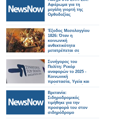
Αφιέρωμα για τη
μεγάλη γιορτή της
Ορθοδοξίας
Έξοδος Μεσολογγίου
1826: Όταν η
κοινωνική
ανθεκτικότητα
μετατρέπεται σε
συντελεστή ισχύος
Συνήγορος του
Πολίτη: Ρεκόρ
αναφορών το 2025 -
Κοινωνική
προστασία, Υγεία και
πρόνοια στις πρώτες
θέσεις
Βρετανία:
Σιδηροδρομικός
τιμήθηκε για την
προσφορά του στον
σιδηρόδρομο