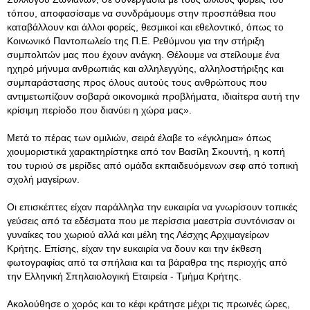
τόπου, αποφασίσαμε να συνδράμουμε στην προσπάθεια που
καταβάλλουν και άλλοι φορείς, θεσμικοί και εθελοντικό, όπως το
Κοινωνικό Παντοπωλείο της Π.Ε. Ρεθύμνου για την στήριξη
συμπολιτών μας που έχουν ανάγκη. Θέλουμε να στείλουμε ένα
ηχηρό μήνυμα ανθρωπιάς και αλληλεγγύης, αλληλοστήριξης και
συμπαράστασης προς όλους αυτούς τους ανθρώπους που
αντιμετωπίζουν σοβαρά οικονομικά προβλήματα, ιδιαίτερα αυτή την
κρίσιμη περίοδο που διανύει η χώρα μας».
Μετά το πέρας των ομιλιών, σειρά έλαβε το «έγκλημα» όπως
χιουμοριστικά χαρακτηρίστηκε από τον Βασίλη Σκουντή, η κοπή
του τυριού σε μερίδες από ομάδα εκπαιδευόμενων σεφ από τοπική
σχολή μαγείρων.
Οι επισκέπτες είχαν παράλληλα την ευκαιρία να γνωρίσουν τοπικές
γεύσεις από τα εδέσματα που με περίσσια μαεστρία συντόνισαν οι
γυναίκες του χωριού αλλά και μέλη της Λέσχης Αρχιμαγείρων
Κρήτης. Επίσης, είχαν την ευκαιρία να δουν και την έκθεση
φωτογραφίας από τα σπήλαια και τα βάραθρα της περιοχής από
την Ελληνική Σπηλαιολογική Εταιρεία - Τμήμα Κρήτης.
Ακολούθησε ο χορός και το κέφι κράτησε μέχρι τις πρωινές ώρες,