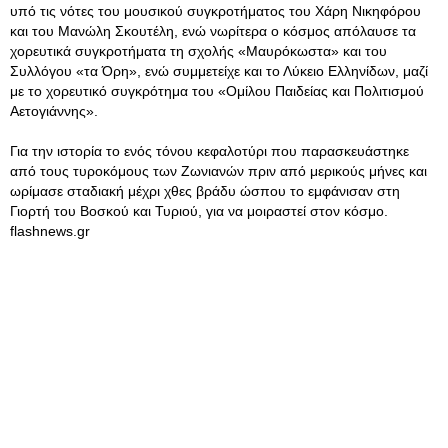
υπό τις νότες του μουσικού συγκροτήματος του Χάρη Νικηφόρου
και του Μανώλη Σκουτέλη, ενώ νωρίτερα ο κόσμος απόλαυσε τα
χορευτικά συγκροτήματα τη σχολής «Μαυρόκωστα» και του
Συλλόγου «τα Όρη», ενώ συμμετείχε και το Λύκειο Ελληνίδων, μαζί
με το χορευτικό συγκρότημα του «Ομίλου Παιδείας και Πολιτισμού
Αετογιάννης».
Για την ιστορία το ενός τόνου κεφαλοτύρι που παρασκευάστηκε
από τους τυροκόμους των Ζωνιανών πριν από μερικούς μήνες και
ωρίμασε σταδιακή μέχρι χθες βράδυ ώσπου το εμφάνισαν στη
Γιορτή του Βοσκού και Τυριού, για να μοιραστεί στον κόσμο.
flashnews.gr