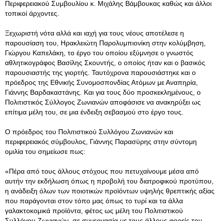
Περιφερειακού Συμβουλίου κ. Μιχάλης Βάμβουκας καθώς και άλλοι
τοπικοί άρχοντες.
Ξεχωριστή νότα αλλά και ιαχή για τους νέους αποτέλεσε η
παρουσίαση του, Ηρακλειώτη Παρολυμπιονίκη στην κολύμβηση,
Γιώργου Καπελάκη, το έργο του οποίου εξύμνησε ο γνωστός
αθλητικογράφος Βασίλης Σκουντής, ο οποίος ήταν και ο βασικός
παρουσιαστής της γιορτής. Ταυτόχρονα παρουσιάστηκε και ο
πρόεδρος της Εθνικής Συνομοσπονδίας Ατόμων με Αναπηρία,
Γιάννης Βαρδακαστάνης. Και για τους δύο προσκεκλημένους, ο
Πολιτιστικός Σύλλογος Ζωνιανών αποφάσισε να ανακηρύξει ως
επίτιμα μέλη του, σε μια ένδειξη σεβασμού στο έργο τους.
Ο πρόεδρος του Πολιτιστικού Συλλόγου Ζωνιανών και
περιφερειακός σύμβουλος, Γιάννης Παρασύρης στην σύντομη
ομιλία του σημείωσε πως:
«Πέρα από τους άλλους στόχους που πετυχαίνουμε μέσα από
αυτήν την εκδήλωση όπως η προβολή του διατροφικού προτύπου,
η ανάδειξη όλων των ποιοτικών προϊόντων υψηλής θρεπτικής αξίας
που παράγονται στον τόπο μας όπως το τυρί και τα άλλα
γαλακτοκομικά προϊόντα, φέτος ως μέλη του Πολιτιστικού
Συλλόγου Ζωνιανών, σε συνεργασία με τους άλλους φορείς του