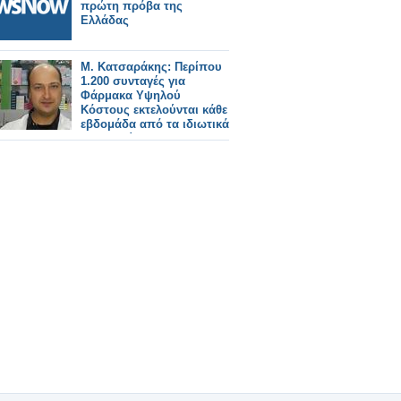
κανένα μετρήσιμο
πρώτη πρόβα της
αποτέλεσμα, απλά για
Ελλάδας
ατομική εξύψωση και
στιγμιαία ικανοποίηση.
Μ. Κατσαράκης: Περίπου
1.200 συνταγές για
Φάρμακα Υψηλού
Κόστους εκτελούνται κάθε
εβδομάδα από τα ιδιωτικά
φαρμακεία