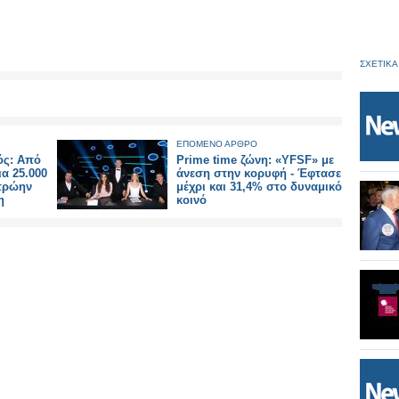
ΣΧΕΤΙΚΑ
ΕΠΟΜΕΝΟ ΑΡΘΡΟ
ός: Aπό
Prime time ζώνη: «YFSF» με
ια 25.000
άνεση στην κορυφή - Έφτασε
πρώην
μέχρι και 31,4% στο δυναμικό
η
κοινό