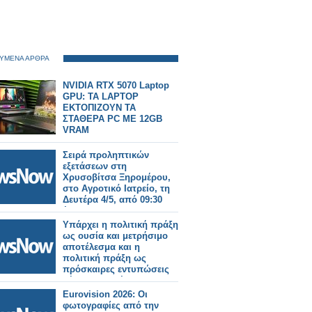
ΥΜΕΝΑ ΑΡΘΡΑ
NVIDIA RTX 5070 Laptop
GPU: TA LAPTOP
ΕΚΤΟΠΙΖΟΥΝ ΤΑ
ΣΤΑΘΕΡΑ PC ME 12GB
VRAM
Σειρά προληπτικών
εξετάσεων στη
Χρυσοβίτσα Ξηρομέρου,
στο Αγροτικό Ιατρείο, τη
Δευτέρα 4/5, από 09:30
έως 14:00.
Υπάρχει η πολιτική πράξη
ως ουσία και μετρήσιμο
αποτέλεσμα και η
πολιτική πράξη ως
πρόσκαιρες εντυπώσεις
μέσω διαστρέβλωσης των
γεγονότων και της
Eurovision 2026: Οι
πραγματικότητας, χωρίς
φωτογραφίες από την