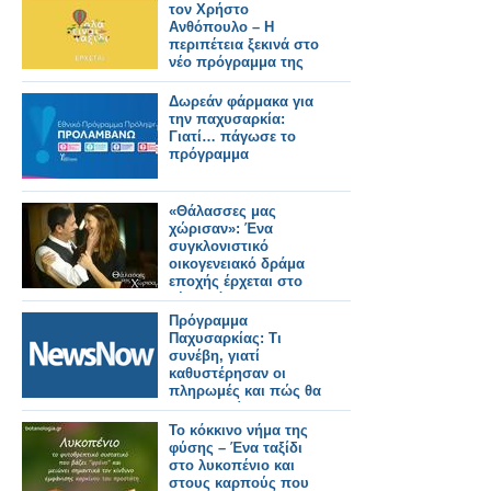
τον Χρήστο
Ανθόπουλο – Η
περιπέτεια ξεκινά στο
νέο πρόγραμμα της
ΕΡΤ
Δωρεάν φάρμακα για
την παχυσαρκία:
Γιατί… πάγωσε το
πρόγραμμα
«Θάλασσες μας
χώρισαν»: Ένα
συγκλονιστικό
οικογενειακό δράμα
εποχής έρχεται στο
νέο πρόγραμμα της
ΕΡΤ
Πρόγραμμα
Παχυσαρκίας: Τι
συνέβη, γιατί
καθυστέρησαν οι
πληρωμές και πώς θα
συνεχιστεί
Το κόκκινο νήμα της
φύσης – Ένα ταξίδι
στο λυκοπένιο και
στους καρπούς που