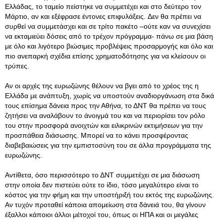
Ελλάδας, το ταμείο πείστηκε να συμμετέχει και στο δεύτερο τον
Μάρτιο, αν και εξέφρασε έντονες επιφυλάξεις. Δεν θα πρέπει να
συρθεί να συμμετάσχει και σε τρίτο πακέτο –ούτε καν να συνεχίσει
να εκταμιεύει δόσεις από το τρέχον πρόγραμμα- πάνω σε μια βάση
με όλο και λιγότερο βιώσιμες προβλέψεις προσαρμογής και όλο και
πιο ανεπαρκή σχέδια επίσης χρηματοδότησης για να κλείσουν οι
τρύπες.
Αν οι αρχές της ευρωζώνης θέλουν να βγει από το χρέος της η
Ελλάδα με ανάπτυξη, χωρίς να υποστούν αναδιοργάνωση στα δικά
τους επίσημα δάνεια προς την Αθήνα, το ΔΝΤ θα πρέπει να τους
ζητήσει να αναλάβουν το άνοιγμά του και να περιορίσει τον ρόλο
του στην προσφορά ανοιχτών και ειλικρινών εκτιμήσεων για την
προσπάθεια διάσωσης. Μπορεί να το κάνει προσφέροντας
διαβεβαιώσεις για την εμπιστοσύνη του σε άλλα προγράμματα της
ευρωζώνης.
Αντίθετα, όσο περισσότερο το ΔΝΤ συμμετέχει σε μια διάσωση
στην οποία δεν πιστεύει ούτε το ίδιο, τόσο μεγαλύτερο είναι το
κόστος για την φήμη και την υποστήριξή του εκτός της ευρωζώνης.
Αν τυχόν προταθεί κάποια απομείωση στα δάνειά του, θα γίνουν
έξαλλοι κάποιοι άλλοι μέτοχοί του, όπως οι ΗΠΑ και οι μεγάλες