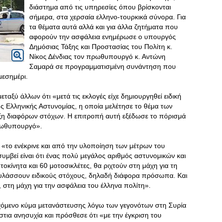
διάστημα από τις υπηρεσίες όπου βρίσκονται
σήμερα, στα χερσαία ελληνο-τουρκικά σύνορα. Για
τα θέματα αυτά αλλά και για άλλα ζητήματα που
αφορούν την ασφάλεια ενημέρωσε ο υπουργός
Δημόσιας Τάξης και Προστασίας του Πολίτη κ.
Νίκος Δένδιας τον πρωθυπουργό κ. Αντώνη
Σαμαρά σε προγραμματισμένη συνάντηση που
μεσημέρι.
αξύ άλλων ότι «μετά τις εκλογές είχε δημιουργηθεί ειδική
ς Ελληνικής Αστυνομίας, η οποία μελέτησε το θέμα των
αξη διαφόρων στόχων. Η επιτροπή αυτή εξέδωσε το πόρισμά
ρωθυπουργό».
το ενέκρινε και από την υλοποίηση των μέτρων του
υμβεί είναι ότι ένας πολύ μεγάλος αριθμός αστυνομικών και
οκίνητα και 60 μοτοσικλέτες, θα ριχτούν στη μάχη για τη
υλάσσουν ειδικούς στόχους, δηλαδή διάφορα πρόσωπα. Και
 στη μάχη για την ασφάλεια του έλληνα πολίτη».
χόμενο κύμα μετανάστευσης λόγω των γεγονότων στη Συρία
στια ανησυχία και πρόσθεσε ότι «με την έγκριση του