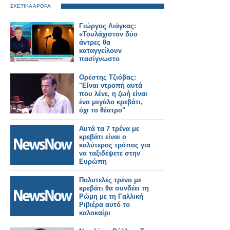
ΣΧΕΤΙΚΑ ΑΡΘΡΑ
Γιώργος Λιάγκας:
«Τουλάχιστον δύο
άντρες θα
καταγγείλουν
πασίγνωστο
τραγουδιστή για
ασέλγεια»
Ορέστης Τζιόβας:
"Είναι ντροπή αυτά
που λένε, η ζωή είναι
ένα μεγάλο κρεβάτι,
όχι το θέατρο"
Αυτά τα 7 τρένα με
κρεβάτι είναι ο
καλύτερος τρόπος για
να ταξιδέψετε στην
Ευρώπη
Πολυτελές τρένο με
κρεβάτι θα συνδέει τη
Ρώμη με τη Γαλλική
Ριβιέρα αυτό το
καλοκαίρι