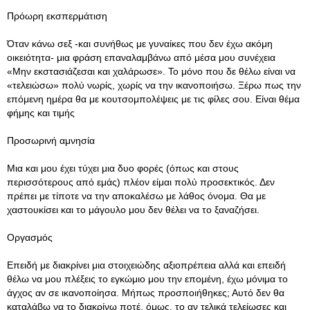
Πρόωρη εκσπερμάτιση
Όταν κάνω σεξ -και συνήθως με γυναίκες που δεν έχω ακόμη
οικειότητα- μια φράση επαναλαμβάνω από μέσα μου συνέχεια
«Μην εκστασιάζεσαι και χαλάρωσε». Το μόνο που δε θέλω είναι να
«τελειώσω» πολύ νωρίς, χωρίς να την ικανοποιήσω. Ξέρω πως την
επόμενη ημέρα θα με κουτσομπολέψεις με τις φίλες σου. Είναι θέμα
φήμης και τιμής
Προσωρινή αμνησία
Μια και μου έχει τύχει μια δυο φορές (όπως και στους
περισσότερους από εμάς) πλέον είμαι πολύ προσεκτικός. Δεν
πρέπει με τίποτε να την αποκαλέσω με λάθος όνομα. Θα με
χαστουκίσει και το μάγουλο μου δεν θέλει να το ξαναζήσει.
Οργασμός
Επειδή με διακρίνει μια στοιχειώδης αξιοπρέπεια αλλά και επειδή
θέλω να μου πλέξεις το εγκώμιο μου την επομένη, έχω μόνιμα το
άγχος αν σε ικανοποίησα. Μήπως προσποιήθηκες; Αυτό δεν θα
καταλάβω να το διακρίνω ποτέ, όμως, το αν τελικά τελείωσες και