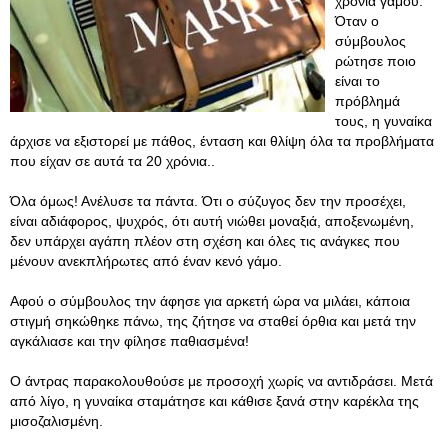
χρόνια γάμου.
Όταν ο
σύμβουλος
ρώτησε ποιο
είναι το
πρόβλημά
τους, η γυναίκα
άρχισε να εξιστορεί με πάθος, ένταση και θλίψη όλα τα προβλήματα
που είχαν σε αυτά τα 20 χρόνια..
Όλα όμως! Ανέλυσε τα πάντα. Ότι ο σύζυγος δεν την προσέχει,
είναι αδιάφορος, ψυχρός, ότι αυτή νιώθει μοναξιά, αποξενωμένη,
δεν υπάρχει αγάπη πλέον στη σχέση και όλες τις ανάγκες που
μένουν ανεκπλήρωτες από έναν κενό γάμο.
Αφού ο σύμβουλος την άφησε για αρκετή ώρα να μιλάει, κάποια
στιγμή σηκώθηκε πάνω, της ζήτησε να σταθεί όρθια και μετά την
αγκάλιασε και την φίλησε παθιασμένα!
Ο άντρας παρακολουθούσε με προσοχή χωρίς να αντιδράσει. Μετά
από λίγο, η γυναίκα σταμάτησε και κάθισε ξανά στην καρέκλα της
μισοζαλισμένη.