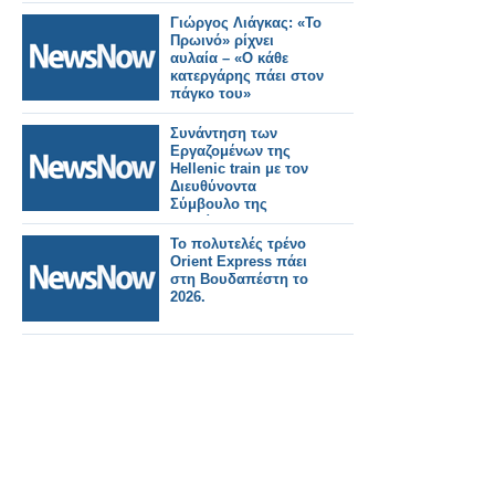
Γιώργος Λιάγκας: «Το
Πρωινό» ρίχνει
αυλαία – «Ο κάθε
κατεργάρης πάει στον
πάγκο του»
Συνάντηση των
Εργαζομένων της
Hellenic train με τον
Διευθύνοντα
Σύμβουλο της
εταιρίας Roberto
Rinaudo.
Το πολυτελές τρένο
Orient Express πάει
στη Βουδαπέστη το
2026.