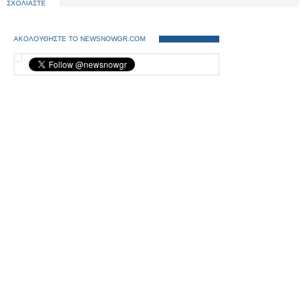
ΣΧΟΛΙΑΣΤΕ
ΑΚΟΛΟΥΘΗΣΤΕ ΤΟ NEWSNOWGR.COM