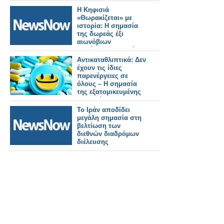
Η Κηφισιά
«Θωρακίζεται» με
ιστορία: Η σημασία
της δωρεάς έξι
αιωνόβιων
ελαιόδεντρων από
την ΟΣΕ
Αντικαταθλιπτικά: Δεν
έχουν τις ίδιες
παρενέργειες σε
όλους – Η σημασία
της εξατομικευμένης
θεραπείας
Το Ιράν αποδίδει
μεγάλη σημασία στη
βελτίωση των
διεθνών διαδρόμων
διέλευσης