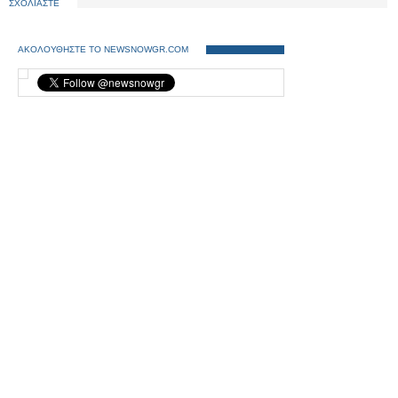
ΣΧΟΛΙΑΣΤΕ
πρωθυπουργό Ερντογάν
ΑΚΟΛΟΥΘΗΣΤΕ ΤΟ NEWSNOWGR.COM