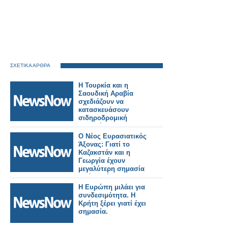
ΣΧΕΤΙΚΑ ΑΡΘΡΑ
Η Τουρκία και η
Σαουδική Αραβία
σχεδιάζουν να
κατασκευάσουν
σιδηροδρομική
γραμμή προς την
Ευρώπη μέσω
Ο Νέος Ευρασιατικός
Ιορδανίας και Συρίας.
Άξονας: Γιατί το
Καζακστάν και η
Γεωργία έχουν
μεγαλύτερη σημασία
από ποτέ.
Η Ευρώπη μιλάει για
συνδεσιμότητα. Η
Κρήτη ξέρει γιατί έχει
σημασία.