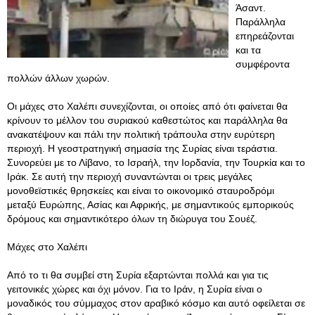
Άσαντ.
Παράλληλα
επηρεάζονται
και τα
συμφέροντα
πολλών άλλων χωρών.
Οι μάχες στο Χαλέπι συνεχίζονται, οι οποίες από ότι φαίνεται θα
κρίνουν το μέλλον του συριακού καθεστώτος και παράλληλα θα
ανακατέψουν και πάλι την πολιτική τράπουλα στην ευρύτερη
περιοχή. Η γεοστρατηγική σημασία της Συρίας είναι τεράστια.
Συνορεύει με το Λίβανο, το Ισραήλ, την Ιορδανία, την Τουρκία και το
Ιράκ. Σε αυτή την περιοχή συναντώνται οι τρεις μεγάλες
μονοθεϊστικές θρησκείες και είναι το οικονομικό σταυροδρόμι
μεταξύ Ευρώπης, Ασίας και Αφρικής, με σημαντικούς εμπορικούς
δρόμους και σημαντικότερο όλων τη διώρυγα του Σουέζ.
Μάχες στο Χαλέπι
Από το τι θα συμβεί στη Συρία εξαρτώνται πολλά και για τις
γειτονικές χώρες και όχι μόνον. Για το Ιράν, η Συρία είναι ο
μοναδικός του σύμμαχος στον αραβικό κόσμο και αυτό οφείλεται σε