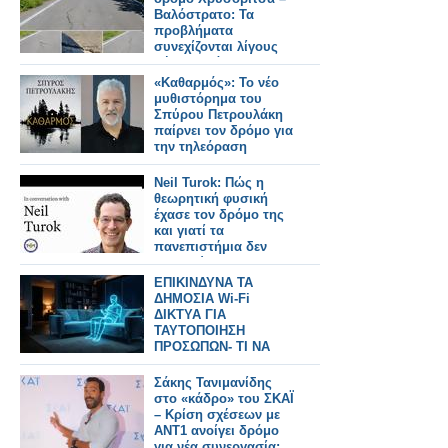
Βαλόστρατο: Τα
προβλήματα
συνεχίζονται λίγους
μήνες μετά την
ασφαλτόστρωση
«Καθαρμός»: Το νέο
μυθιστόρημα του
Σπύρου Πετρουλάκη
παίρνει τον δρόμο για
την τηλεόραση
Neil Turok: Πώς η
θεωρητική φυσική
έχασε τον δρόμο της
και γιατί τα
πανεπιστήμια δεν
ενθαρρύνουν την
πρωτοτυπία
ΕΠΙΚΙΝΔΥΝΑ ΤΑ
ΔΗΜΟΣΙΑ Wi‑Fi
ΔΙΚΤΥΑ ΓΙΑ
ΤΑΥΤΟΠOΙΗΣΗ
ΠΡΟΣΩΠΩΝ- ΤΙ ΝΑ
ΞΕΡΕΤΕ
Σάκης Τανιμανίδης
στο «κάδρο» του ΣΚΑΪ
– Κρίση σχέσεων με
ΑΝΤ1 ανοίγει δρόμο
για νέα συνεργασία;