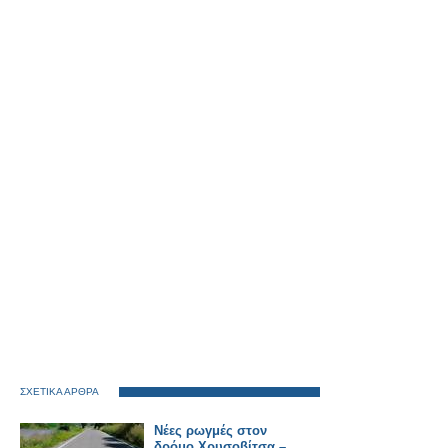
ΣΧΕΤΙΚΑ ΑΡΘΡΑ
Νέες ρωγμές στον
δρόμο Χρυσοβίτσα –