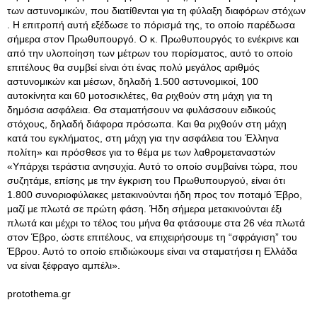
των αστυνομικών, που διατίθενται για τη φύλαξη διαφόρων στόχων
. Η επιτροπή αυτή εξέδωσε το πόρισμά της, το οποίο παρέδωσα
σήμερα στον Πρωθυπουργό. Ο κ. Πρωθυπουργός το ενέκρινε και
από την υλοποίηση των μέτρων του πορίσματος, αυτό το οποίο
επιτέλους θα συμβεί είναι ότι ένας πολύ μεγάλος αριθμός
αστυνομικών και μέσων, δηλαδή 1.500 αστυνομικοί, 100
αυτοκίνητα και 60 μοτοσικλέτες, θα ριχθούν στη μάχη για τη
δημόσια ασφάλεια. Θα σταματήσουν να φυλάσσουν ειδικούς
στόχους, δηλαδή διάφορα πρόσωπα. Και θα ριχθούν στη μάχη
κατά του εγκλήματος, στη μάχη για την ασφάλεια του Έλληνα
πολίτη» και πρόσθεσε για το θέμα με των λαθρομεταναστών
«Υπάρχει τεράστια ανησυχία. Αυτό το οποίο συμβαίνει τώρα, που
συζητάμε, επίσης με την έγκριση του Πρωθυπουργού, είναι ότι
1.800 συνοριοφύλακες μετακινούνται ήδη προς τον ποταμό Έβρο,
μαζί με πλωτά σε πρώτη φάση. Ήδη σήμερα μετακινούνται έξι
πλωτά και μέχρι το τέλος του μήνα θα φτάσουμε στα 26 νέα πλωτά
στον Έβρο, ώστε επιτέλους, να επιχειρήσουμε τη “σφράγιση” του
Έβρου. Αυτό το οποίο επιδιώκουμε είναι να σταματήσει η Ελλάδα
να είναι ξέφραγο αμπέλι».
protothema.gr