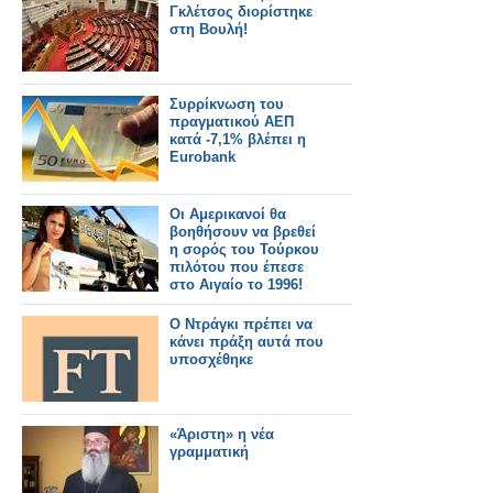
Γκλέτσος διορίστηκε
στη Βουλή!
Συρρίκνωση του
πραγματικού ΑΕΠ
κατά -7,1% βλέπει η
Eurobank
Οι Αμερικανοί θα
βοηθήσουν να βρεθεί
η σορός του Τούρκου
πιλότου που έπεσε
στο Αιγαίο το 1996!
O Ντράγκι πρέπει να
κάνει πράξη αυτά που
υποσχέθηκε
«Άριστη» η νέα
γραμματική