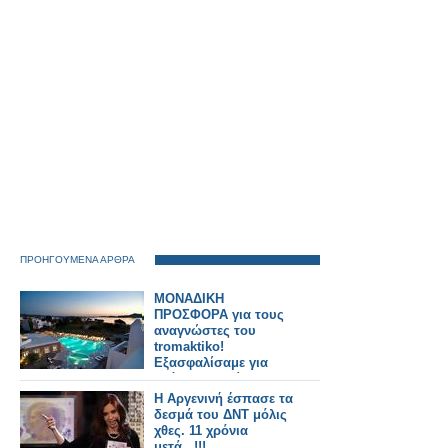
ΠΡΟΗΓΟΥΜΕΝΑ ΑΡΘΡΑ
ΜΟΝΑΔΙΚΗ
ΠΡΟΣΦΟΡΑ για τους
αναγνώστες του
tromaktiko!
Εξασφαλίσαμε για
εσάς 10+10 δίκλινα
δωμάτια στο Naxos
Η Αργενινή έσπασε τα
Resort σε μοναδική
δεσμά του ΔΝΤ μόλις
τιμή!
χθες. 11 χρόνια
μετά...!!!