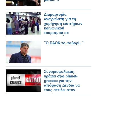
Διαμαρτυρία
αναγνώστη για τη
χορήγηση εισιτήριων
κοινωνικού
τουρισμού σε
αλλοδαπούς
"Ο ΠΑΟΚ το φαβορί.."
Συνοριοφύλακας
γράφει σρο planet-
greeece για την
απόφαση Δένδια να
τους στείλει στον
Έβρο