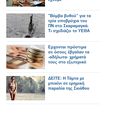
"Βόμβα βυθού" για τα
τρία υποβρύχια του
ΠΝ στο Σκαραμαγκά.
Τι σχεδιάζει το ΥΕΘΑ
Ερχονται πρόστιμα
σε όσους έβγαλαν τα
-αδήλωτα- χρήματά
τους στο εξωτερικό
ΔΕΙΤΕ: Η Τάμτα με
μπικίνι σε ερημική
παραλία της Σκιάθου