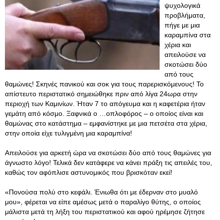
ψυχολογικά
προβλήματα,
πήγε με μια
καραμπίνα στα
χέρια και
απειλούσε να
σκοτώσει δύο
από τους
θαμώνες! Σκηνές πανικού και σοκ για τους παρερισκόμενους! Το
απίστευτο περιστατικό σημειώθηκε πριν από λίγα 24ωρα στην
περιοχή των Καμινίων. Ήταν 7 το απόγευμα και η καφετέρια ήταν
γεμάτη από κόσμο. Ξαφνικά ο …οπλοφόρος – ο οποίος είναι και
θαμώνας στο κατάστημα – εμφανίστηκε με μια πετσέτα στα χέρια,
στην οποία είχε τυλιγμένη μια καραμπίνα!
Απειλούσε για αρκετή ώρα να σκοτώσει δύο από τους θαμώνες για
άγνωστο λόγο! Τελικά δεν κατάφερε να κάνει πράξη τις απειλές του,
καθώς τον αφόπλισε αστυνομικός που βρισκόταν εκεί!
«Πονούσα πολύ στο κεφάλι. Ένιωθα ότι με έδερναν στο μυαλό
μου», φέρεται να είπε αμέσως μετά ο παραλίγο θύτης, ο οποίος
μάλιστα μετά τη λήξη του περιστατικού και αφού ηρέμησε ζήτησε