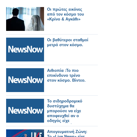
Οι πρώτες εικόνες
από τον κόσμο του
«Κρίνο & Αγκάθι»
Οι βαθύτεροι σταθμοί
μετρό στον κόσμο.
Αιθιοπία :Το πιο
επικίνδυνο τρένο
στον κόσμο. Βίντεο.
Το σιδηροδρομικό
δυστύχημα θα
μπορούσε να είχε
αποφευχθεί αν ο
οδηγός είχε
χρησιμοποιήσει το
σύστημα έκτακτης
Απογευματινή Ζώνη:
ανάγκης σύμφωνα με
Το «Live News» είχε