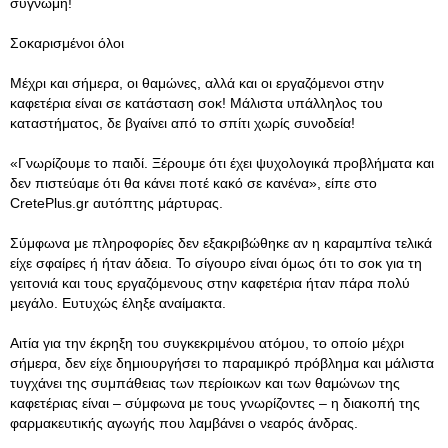
συγνώμη!
Σοκαρισμένοι όλοι
Μέχρι και σήμερα, οι θαμώνες, αλλά και οι εργαζόμενοι στην
καφετέρια είναι σε κατάσταση σοκ! Μάλιστα υπάλληλος του
καταστήματος, δε βγαίνει από το σπίτι χωρίς συνοδεία!
«Γνωρίζουμε το παιδί. Ξέρουμε ότι έχει ψυχολογικά προβλήματα και
δεν πιστεύαμε ότι θα κάνει ποτέ κακό σε κανένα», είπε στο
CretePlus.gr αυτόπτης μάρτυρας.
Σύμφωνα με πληροφορίες δεν εξακριβώθηκε αν η καραμπίνα τελικά
είχε σφαίρες ή ήταν άδεια. Το σίγουρο είναι όμως ότι το σοκ για τη
γειτονιά και τους εργαζόμενους στην καφετέρια ήταν πάρα πολύ
μεγάλο. Ευτυχώς έληξε αναίμακτα.
Αιτία για την έκρηξη του συγκεκριμένου ατόμου, το οποίο μέχρι
σήμερα, δεν είχε δημιουργήσει το παραμικρό πρόβλημα και μάλιστα
τυγχάνει της συμπάθειας των περίοικων και των θαμώνων της
καφετέριας είναι – σύμφωνα με τους γνωρίζοντες – η διακοπή της
φαρμακευτικής αγωγής που λαμβάνει ο νεαρός άνδρας.