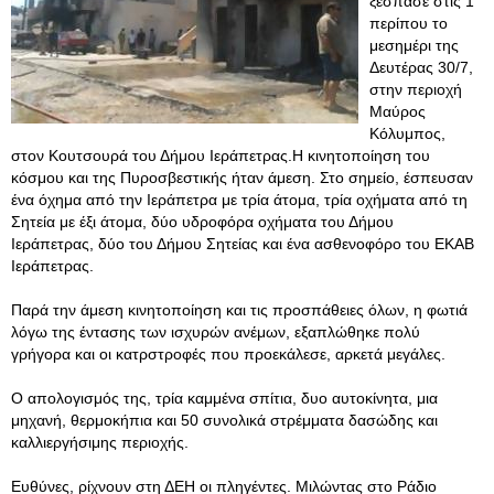
ξέσπασε στις 1
περίπου το
μεσημέρι της
Δευτέρας 30/7,
στην περιοχή
Μαύρος
Κόλυμπος,
στον Κουτσουρά του Δήμου Ιεράπετρας.Η κινητοποίηση του
κόσμου και της Πυροσβεστικής ήταν άμεση. Στο σημείο, έσπευσαν
ένα όχημα από την Ιεράπετρα με τρία άτομα, τρία οχήματα από τη
Σητεία με έξι άτομα, δύο υδροφόρα οχήματα του Δήμου
Ιεράπετρας, δύο του Δήμου Σητείας και ένα ασθενοφόρο του ΕΚΑΒ
Ιεράπετρας.
Παρά την άμεση κινητοποίηση και τις προσπάθειες όλων, η φωτιά
λόγω της έντασης των ισχυρών ανέμων, εξαπλώθηκε πολύ
γρήγορα και οι κατρστροφές που προεκάλεσε, αρκετά μεγάλες.
Ο απολογισμός της, τρία καμμένα σπίτια, δυο αυτοκίνητα, μια
μηχανή, θερμοκήπια και 50 συνολικά στρέμματα δασώδης και
καλλιεργήσιμης περιοχής.
Ευθύνες, ρίχνουν στη ΔΕΗ οι πληγέντες. Μιλώντας στο Ράδιο