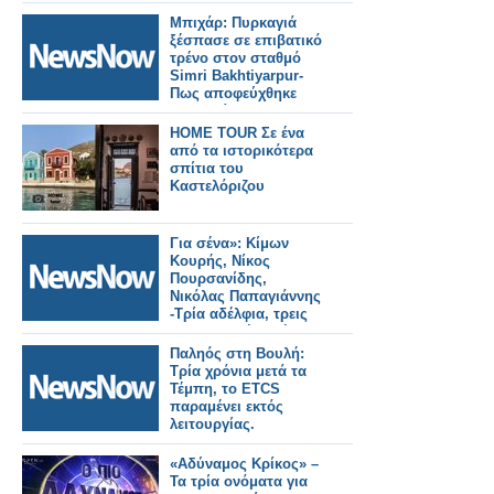
πολυσύχναστους
σιδηροδρομικούς
Μπιχάρ: Πυρκαγιά
σταθμούς του
ξέσπασε σε επιβατικό
Λονδίνου.
τρένο στον σταθμό
Simri Bakhtiyarpur-
Πως αποφεύχθηκε
τραγωδία.
HOME TOUR Σε ένα
από τα ιστορικότερα
σπίτια του
Καστελόριζου
Για σένα»: Κίμων
Κουρής, Νίκος
Πουρσανίδης,
Νικόλας Παπαγιάννης
-Τρία αδέλφια, τρεις
διαφορετικές αλήθειες
!
Παληός στη Βουλή:
Τρία χρόνια μετά τα
Τέμπη, το ETCS
παραμένει εκτός
λειτουργίας.
«Αδύναμος Κρίκος» –
Τα τρία ονόματα για