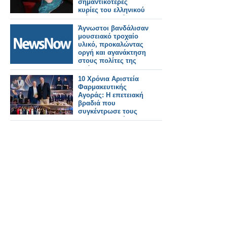
σημαντικότερες
κυρίες του ελληνικού
θεάτρου, τηλεόρασης
και κινηματογράφου
Άγνωστοι βανδάλισαν
μουσειακό τροχαίο
υλικό, προκαλώντας
οργή και αγανάκτηση
στους πολίτες της
Δράμας.
10 Χρόνια Αριστεία
Φαρμακευτικής
Αγοράς: Η επετειακή
βραδιά που
συγκέντρωσε τους
πρωταγωνιστές του
ελληνικού φαρμακείου