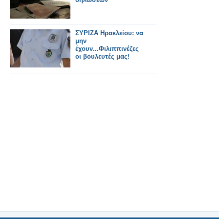
ΣΥΡΙΖΑ Ηρακλείου: να
μην
έχουν...Φιλιππινέζες
οι βουλευτές μας!