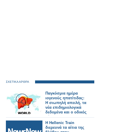
ΣΧΕΤΙΚΑ ΑΡΘΡΑ
Παγκόσμια ημέρα
ιογενούς ηπατίτιδας:
Η σιωπηλή απειλή, τα
νέα επιδημιολογικά
δεδομένα και ο οδικός
χάρτης για την
εξάλειψη της νόσου
Η Hellenic Train
διερευνά τα αίτια της