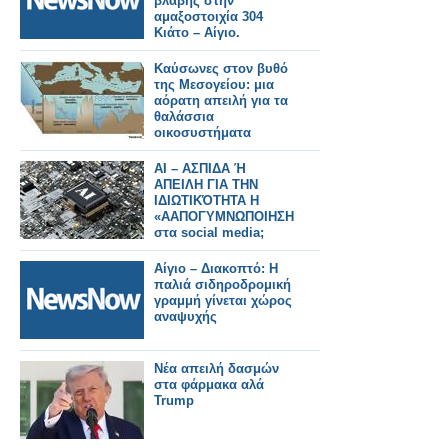
βλάβης στην
αμαξοστοιχία 304
Κιάτο – Αίγιο.
Καύσωνες στον βυθό
της Μεσογείου: μια
αόρατη απειλή για τα
θαλάσσια
οικοσυστήματα
ΑΙ – ΑΣΠΙΔΑ Ή
ΑΠΕΙΛΗ ΓΙΑ ΤΗΝ
ΙΔΙΩΤΙΚΌΤΗΤΑ Η
«ΑΑΠΟΓΥΜΝΩΠΟΙΗΣΗ»
στα social media;
Αίγιο – Διακοπτό: Η
παλιά σιδηροδρομική
γραμμή γίνεται χώρος
αναψυχής
Nέα απειλή δασμών
στα φάρμακα αλά
Trump