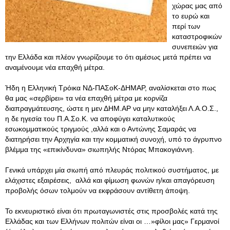
χώρας μας από
το ευρώ και
περί των
καταστροφικών
συνεπειών για
την Ελλάδα και πλέον γνωρίζουμε το ότι αμέσως μετά πρέπει να
αναμένουμε νέα επαχθή μέτρα.
Ήδη η Ελληνική Τρόικα ΝΔ-ΠΑΣοΚ-ΔΗΜΑΡ, αναλίσκεται στο πως
θα μας «σερβίρει» τα νέα επαχθή μέτρα με κορνίζα
διαπραγμάτευσης, ώστε η μεν ΔΗΜ.ΑΡ να μην καταλήξει Λ.Α.Ο.Σ.,
η δε ηγεσία του Π.Α.Σο.Κ. να αποφύγει καταλυτικούς
εσωκομματικούς τριγμούς ,αλλά και ο Αντώνης Σαμαράς να
διατηρήσει την Αρχηγία και την κομματική συνοχή, υπό το άγρυπνο
βλέμμα της «επικίνδυνα» σιωπηλής Ντόρας Μπακογιάννη.
Γενικά υπάρχει μία σιωπή από πλευράς πολιτικού συστήματος, με
ελάχιστες εξαιρέσεις, αλλά και φίμωση φωνών η/και απαγόρευση
προβολής όσων τολμούν να εκφράσουν αντίθετη άποψη.
Το εκνευριστικό είναι ότι πρωταγωνιστές στις προσβολές κατά της
Ελλάδας και των Ελλήνων πολιτών είναι οι …»φίλοι μας» Γερμανοί