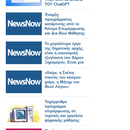
ΤΟΥ ChatGPT
Έναρξη
προγράμματος
κατάρτισης από το
Κέντρο Επιμόρφωσης
και Δια Βίου Μάθησης
(ΚΕ.ΔΙ.ΒΙ.Μ.) του
Πανεπιστημίου
Το μεγαλύτερο έργο
Δυτικής Αττικής.
της δημοτικής αρχής,
-Ξεκίνησαν οι
είναι η οικονομική
εγγραφές.
εξυγίανση του Δήμου
Ξηρομέρου. Είναι μια
πραγματικότητα που
δεν διατάσσεται, δεν
«Χαίρε, η Σκέπη
έρχεται με ευχολόγια
παντός του κόσμου·
και δεν είναι
χαίρε, η Μήτηρ του
φαινόμενο. Προκύπτει
Θεού Λόγου»
κατόπιν συνετής
οικονομικής
διαχείρισης και μόνο.
Ταχύρρυθμο
πρόγραμμα
επιμόρφωσης σε
τεχνικές και εργαλεία
ψηφιακής μάθησης
για όλους τους
εκπαιδευτικούς