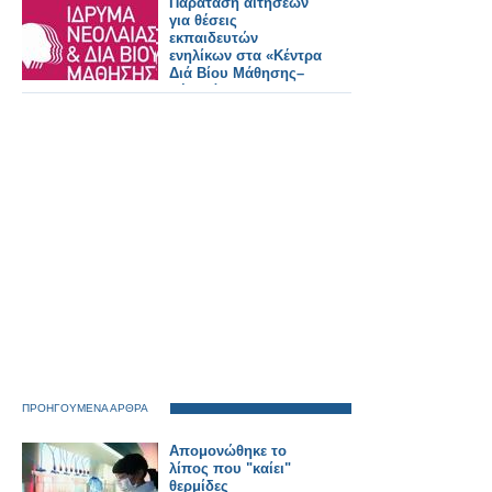
Παράταση αιτήσεων
για θέσεις
εκπαιδευτών
ενηλίκων στα «Κέντρα
Διά Βίου Μάθησης–
Νέα Φάση»
ΠΡΟΗΓΟΥΜΕΝΑ ΑΡΘΡΑ
Απομoνώθηκε το
λίπος που "καίει"
θερμίδες