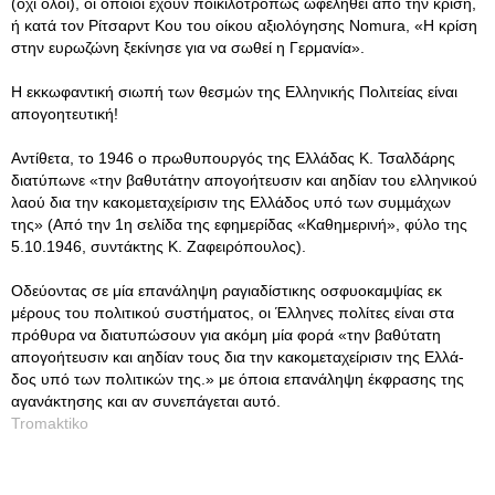
(όχι όλοι), οι οποίοι έχουν ποικιλοτρόπως ωφεληθεί από την κρίση,
ή κατά τον Ρίτσαρντ Κου του οίκου αξιολόγησης Nomura, «Η κρίση
στην ευρωζώνη ξεκίνησε για να σωθεί η Γερμανία».
Η εκκωφαντική σιωπή των θεσμών της Ελληνικής Πολιτείας είναι
απογοητευτική!
Αντίθετα, το 1946 ο πρωθυπουργός της Ελλάδας Κ. Τσαλδάρης
διατύπωνε «την βαθυτάτην απογοήτευσιν και αηδίαν του ελ­ληνικού
λαού δια την κακοµεταχείρισιν της Ελλά­δος υπό των συµµάχων
της» (Από την 1η σελίδα της εφημερίδας «Καθημερινή», φύλο της
5.10.1946, συντάκτης Κ. Ζαφειρόπουλος).
Οδεύοντας σε μία επανάληψη ραγιαδίστικης οσφυοκαμψίας εκ
μέρους του πολιτικού συστήματος, οι Έλληνες πολίτες είναι στα
πρόθυρα να διατυπώσουν για ακόμη μία φορά «την βαθύτατη
απογοήτευσιν και αηδίαν τους δια την κακοµεταχείρισιν της Ελλά­
δος υπό των πολιτικών της.» με όποια επανάληψη έκφρασης της
αγανάκτησης και αν συνεπάγεται αυτό.
Tromaktiko