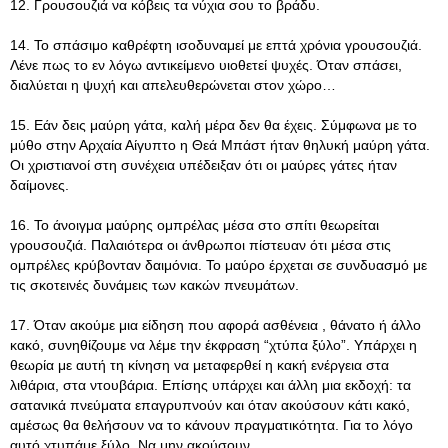
12. Γρουσουζιά να κόβεις τα νύχια σου το βράδυ.
14. Το σπάσιμο καθρέφτη ισοδυναμεί με επτά χρόνια γρουσουζιά.
Λένε πως το εν λόγω αντικείμενο υιοθετεί ψυχές. Όταν σπάσει,
διαλύεται η ψυχή και απελευθερώνεται στον χώρο…
15. Εάν δεις μαύρη γάτα, καλή μέρα δεν θα έχεις. Σύμφωνα με το
μύθο στην Αρχαία Αίγυπτο η Θεά Μπάστ ήταν θηλυκή μαύρη γάτα.
Οι χριστιανοί στη συνέχεια υπέδειξαν ότι οι μαύρες γάτες ήταν
δαίμονες.
16. Το άνοιγμα μαύρης ομπρέλας μέσα στο σπίτι θεωρείται
γρουσουζιά. Παλαιότερα οι άνθρωποι πίστευαν ότι μέσα στις
ομπρέλες κρύβονταν δαιμόνια. Το μαύρο έρχεται σε συνδυασμό με
τις σκοτεινές δυνάμεις των κακών πνευμάτων.
17. Όταν ακούμε μια είδηση που αφορά ασθένεια , θάνατο ή άλλο
κακό, συνηθίζουμε να λέμε την έκφραση “χτύπα ξύλο”. Υπάρχει η
θεωρία με αυτή τη κίνηση να μεταφερθεί η κακή ενέργεια στα
λιθάρια, στα ντουβάρια. Επίσης υπάρχει και άλλη μια εκδοχή: τα
σατανικά πνεύματα επαγρυπνούν και όταν ακούσουν κάτι κακό,
αμέσως θα θελήσουν να το κάνουν πραγματικότητα. Για το λόγο
αυτό χτυπάμε ξύλο. Να μην ακούσουν…