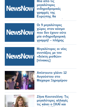
Μία από τις
μεγαλύτερες
σιδηροδρομικές
γραμμές της
Ευρώπης θα
ξεκινήσει τον επόμενο
μήνα, συνδέοντας
Οι 9 μεγαλύτερες
πολλές μεγάλες
χώρες στον κόσμο
πόλεις.
που δεν έχουν ούτε
μία σιδηροδρομική
γραμμή! – πλήρης
λίστα!
Μεγαλύτερες οι νέες
συντάξεις με τον
«δείκτη μισθών»
[πίνακες]
Απίστευτο γλέντι 12
Αυγούστου στο
Μαχαιρα Ξηρομέρου
Ζήνα Κουτσελίνη: Τις
μεγαλύτερες αλλαγές
τις κάνει ο ΣΚΑΪ και