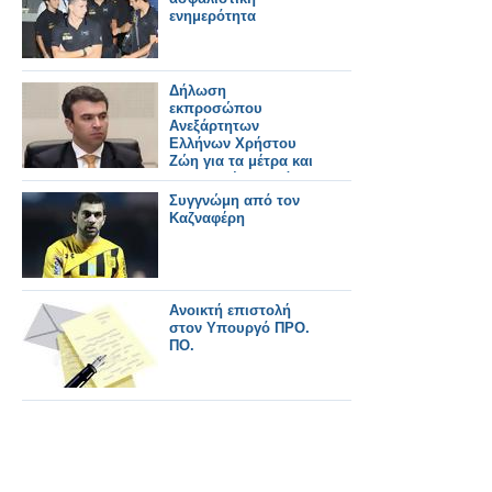
ενημερότητα
Δήλωση
εκπροσώπου
Ανεξάρτητων
Ελλήνων Χρήστου
Ζώη για τα μέτρα και
το «στημένο ναυάγιο»
της ελληνικής
Συγγνώμη από τον
οικονομίας
Καζναφέρη
Ανοικτή επιστολή
στον Υπουργό ΠΡΟ.
ΠΟ.