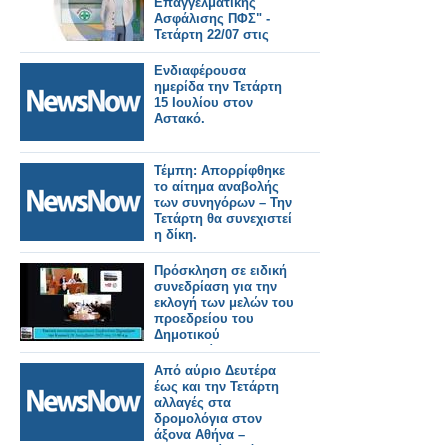
Επαγγελματικής
Ασφάλισης ΠΦΣ" -
Τετάρτη 22/07 στις
17:00
Ενδιαφέρουσα
ημερίδα την Τετάρτη
15 Ιουλίου στον
Αστακό.
Τέμπη: Απορρίφθηκε
το αίτημα αναβολής
των συνηγόρων – Την
Τετάρτη θα συνεχιστεί
η δίκη.
Πρόσκληση σε ειδική
συνεδρίαση για την
εκλογή των μελών του
προεδρείου του
Δημοτικού
Συμβουλίου και της
Δημοτικής Επιτροπής
Από αύριο Δευτέρα
την Τετάρτη 1 Ιουλίου.
έως και την Τετάρτη
αλλαγές στα
δρομολόγια στον
άξονα Αθήνα –