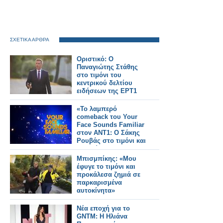
ΣΧΕΤΙΚΑ ΑΡΘΡΑ
Οριστικό: Ο
Παναγιώτης Στάθης
στο τιμόνι του
κεντρικού δελτίου
ειδήσεων της ΕΡΤ1
«Το λαμπερό
comeback του Your
Face Sounds Familiar
στον ΑΝΤ1: Ο Σάκης
Ρουβάς στο τιμόνι και
οι πρώτες
συμμετοχές
Μπισμπίκης: «Μου
κλειδώνουν»
έφυγε το τιμόνι και
προκάλεσα ζημιά σε
παρκαρισμένα
αυτοκίνητα»
Νέα εποχή για το
GNTM: Η Ηλιάνα