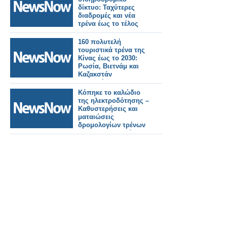
Αθηνών.
δίκτυο: Ταχύτερες
διαδρομές και νέα
τρένα έως το τέλος
του 2026.
160 πολυτελή
τουριστικά τρένα της
Κίνας έως το 2030:
Ρωσία, Βιετνάμ και
Καζακστάν
συμμετέχουν στην
τεράστια επέκταση
Κόπηκε το καλώδιο
των σιδηροδρόμων.
της ηλεκτροδότησης –
Καθυστερήσεις και
ματαιώσεις
δρομολογίων τρένων
και προαστιακού.