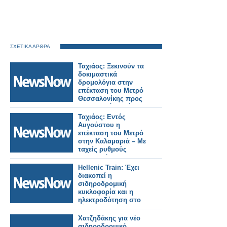
ΣΧΕΤΙΚΑ ΑΡΘΡΑ
Ταχιάος: Ξεκινούν τα
δοκιμαστικά
δρομολόγια στην
επέκταση του Μετρό
Θεσσαλονίκης προς
Καλαμαριά – Στόχος η
λειτουργία έως το
Ταχιάος: Εντός
τέλος του μήνα.
Αυγούστου η
επέκταση του Μετρό
στην Καλαμαριά – Με
ταχείς ρυθμούς
προχωρά το Flyover.
Hellenic Train: Έχει
διακοπεί η
σιδηροδρομική
κυκλοφορία και η
ηλεκτροδότηση στο
δίκτυο του
Προαστιακού
Χατζηδάκης για νέο
Σιδηροδρόμου
σιδηροδρομικό