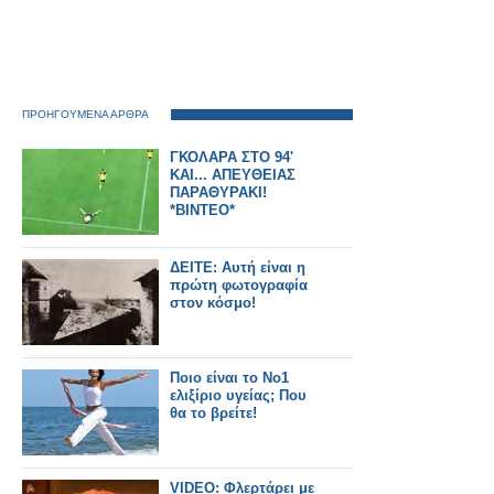
ΠΡΟΗΓΟΥΜΕΝΑ ΑΡΘΡΑ
ΓΚΟΛΑΡΑ ΣΤΟ 94'
ΚΑΙ... ΑΠΕΥΘΕΙΑΣ
ΠΑΡΑΘΥΡΑΚΙ!
*ΒΙΝΤΕΟ*
ΔΕΙΤΕ: Αυτή είναι η
πρώτη φωτογραφία
στον κόσμο!
Ποιο είναι το Νο1
ελιξίριο υγείας; Που
θα το βρείτε!
VIDEO: Φλερτάρει με