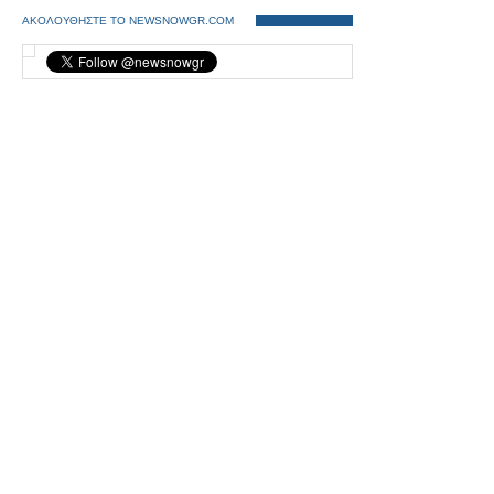
ΑΚΟΛΟΥΘΗΣΤΕ ΤΟ NEWSNOWGR.COM