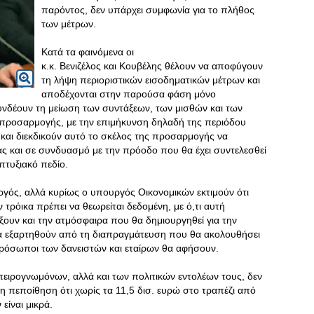
παρόντος, δεν υπάρχει συμφωνία για το πλήθος
των μέτρων.
Κατά τα φαινόμενα οι
κ.κ. Βενιζέλος και Κουβέλης θέλουν να αποφύγουν
τη λήψη περιοριστικών εισοδηματικών μέτρων και
αποδέχονται στην παρούσα φάση μόνο
υνδέουν τη μείωση των συντάξεων, των μισθών και των
 προσαρμογής, με την επιμήκυνση δηλαδή της περιόδου
 και διεκδικούν αυτό το σκέλος της προσαρμογής να
ίας και σε συνδυασμό με την πρόοδο που θα έχει συντελεσθεί
πτυξιακό πεδίο.
ός, αλλά κυρίως ο υπουργός Οικονομικών εκτιμούν ότι
τρόικα πρέπει να θεωρείται δεδομένη, με ό,τι αυτή
ξουν και την ατμόσφαιρα που θα δημιουργηθεί για την
α εξαρτηθούν από τη διαπραγμάτευση που θα ακολουθήσει
κπρόσωποι των δανειστών και εταίρων θα αφήσουν.
μπειρογνωμόνων, αλλά και των πολιτικών εντολέων τους, δεν
ι η πεποίθηση ότι χωρίς τα 11,5 δισ. ευρώ στο τραπέζι από
είναι μικρά.